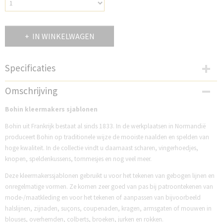
IN WINKELWAGEN
Specificaties
Productcode
Omschrijving
DBO62548
Bohin kleermakers sjablonen
Bohin uit Frankrijk bestaat al sinds 1833. In de werkplaatsen in Normandië
produceert Bohin op traditionele wijze de mooiste naalden en spelden van
hoge kwaliteit. In de collectie vindt u daarnaast scharen, vingerhoedjes,
knopen, speldenkussens, tornmesjes en nog veel meer.
Deze kleermakerssjablonen gebruikt u voor het tekenen van gebogen lijnen en
onregelmatige vormen. Ze komen zeer goed van pas bij patroontekenen van
mode-/maatkleding en voor het tekenen of aanpassen van bijvoorbeeld
halslijnen, zijnaden, suçons, coupenaden, kragen, armsgaten of mouwen in
blouses, overhemden, colberts, broeken, jurken en rokken.