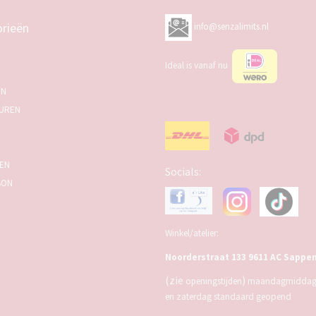
rieën
info@senzalimits.nl
Ideal is vanaf nu
EN
UREN
SEN
Socials:
BON
Winkel/atelier:
Noorderstraat 133 9611 AC Sappe
(zie
)
openingstijden
maandagmiddag,
en zaterdag standaard geopend