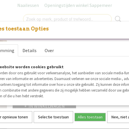
Naailessen
Openingstijden winkel Sappemeer
s toestaan Opties
NITUREN
LABELS
SALE
NAAILESSEN
CADEAUB
Nestels/zeilringen 10 mm pe
emming
Details
Over
€ 1,50
(inclusief btw 21%)
website worden cookies gebruikt
Op voorraad
✓
rden door ons gebruikt voor verkeersanalyse, het aanbieden van sociale media-func
Kleur
Aantal
ren van informatie en advertenties. Daarnaast verlenen we onze sociale media-, adv
artners toegang tot informatie over hoe u onze site gebruikt. Zij kunnen deze info
in combinatie met andere gegevens die zij mogelijk hebben verzameld door uw geb
n of die u hen hebt verstrekt.
IN WINKELWAGEN
r opnieuw tonen
Selectie toestaan
Alles toestaan
Nee, niet
Specificaties