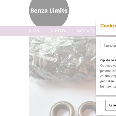
Cookie
NIEUW
STOFFEN
PATRONEN
FOUR
Toest
Op deze 
Cookies wo
personalise
en analysep
gebruiken 
hun dienste
Late