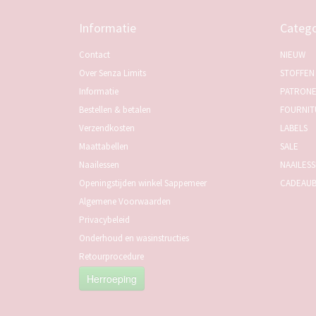
Informatie
Catego
Contact
NIEUW
Over Senza Limits
STOFFEN
Informatie
PATRON
Bestellen & betalen
FOURNIT
Verzendkosten
LABELS
Maattabellen
SALE
Naailessen
NAAILES
Openingstijden winkel Sappemeer
CADEAU
Algemene Voorwaarden
Privacybeleid
Onderhoud en wasinstructies
Retourprocedure
Herroeping