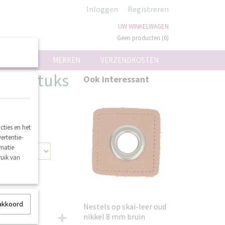
Inloggen
Registreren
UW WINKELWAGEN
Geen producten
(0)
ON
MERKEN
VERZENDKOSTEN
r 10 stuks
Ook interessant
ties en het
ertentie-
rmatie
ruik van
 akkoord
Nestels op skai-leer oud
nikkel 8 mm bruin