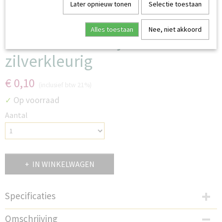
Later opnieuw tonen
Selectie toestaan
Alles toestaan
Nee, niet akkoord
Metalen tasvoetjes 10 mm
zilverkleurig
€ 0,10
(inclusief btw 21%)
Op voorraad
✓
Aantal
IN WINKELWAGEN
Specificaties
Productcode
Omschrijving