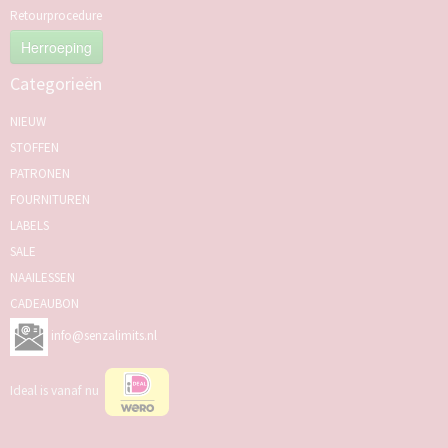
Retourprocedure
Herroeping
Categorieën
NIEUW
STOFFEN
PATRONEN
FOURNITUREN
LABELS
SALE
NAAILESSEN
CADEAUBON
info@senzalimits.nl
Ideal is vanaf nu