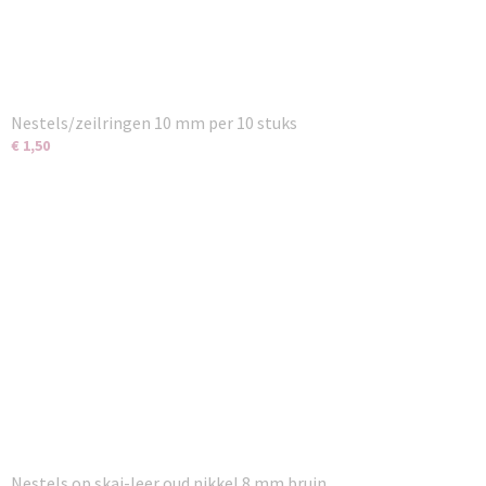
Nestels/zeilringen 10 mm per 10 stuks
€ 1,50
Nestels op skai-leer oud nikkel 8 mm bruin