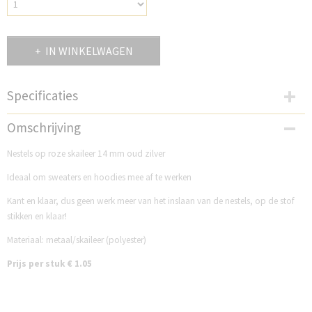
IN WINKELWAGEN
Specificaties
Productcode
Omschrijving
DB14NNR
Nestels op roze skaileer 14 mm oud zilver
Ideaal om sweaters en hoodies mee af te werken
Kant en klaar, dus geen werk meer van het inslaan van de nestels, op de stof
stikken en klaar!
Materiaal: metaal/skaileer (polyester)
Prijs per stuk € 1.05