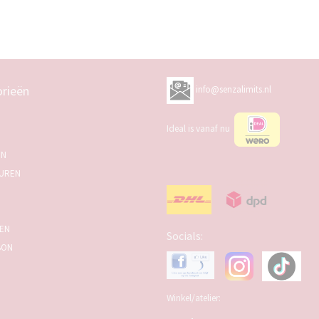
rieën
info@senzalimits.nl
Ideal is vanaf nu
EN
UREN
SEN
Socials:
BON
Winkel/atelier: