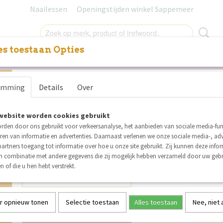
Naailessen
Openingstijden winkel Sappemeer
s toestaan Opties
NITUREN
LABELS
SALE
NAAILESSEN
CADEAUB
See You At Six French Terry
emming
Details
Over
Curry
website worden cookies gebruikt
€ 2,25
per stuk
rden door ons gebruikt voor verkeersanalyse, het aanbieden van sociale media-func
Minimum aantal is 3 voor
€ 6,75
(inclusief btw 21%)
ren van informatie en advertenties. Daarnaast verlenen we onze sociale media-, adv
artners toegang tot informatie over hoe u onze site gebruikt. Zij kunnen deze info
Op voorraad
✓
in combinatie met andere gegevens die zij mogelijk hebben verzameld door uw geb
Aantal
n of die u hen hebt verstrekt.
r opnieuw tonen
Selectie toestaan
Alles toestaan
Nee, niet
IN WINKELWAGEN