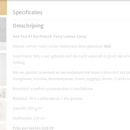
Specificaties
Productcode
SP33F038L
Omschrijving
See You At Six French Terry Lemon Curry
Kleuren: Lemon Curry (Je kan Gütermann-kleur gebruiken
416
)
Deze French Terry is een gebreide stof die zacht aanvoelt en goed rekt in h
richting
Met een gladde bovenkant en een onderkant met lusjes is deze stof stof pe
loungewear, hoodies, (bomber)jassen, truien, joggings, shorts, (T-shirts o
Boordstof in perfect passende kleur is beschikbaar
Materiaal: 96% zachte katoen + 4% spandex
Gewicht: 250 g/m²
Stofbreedte: 150 cm
Prijs per meter: €22.50