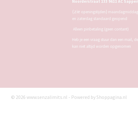
Noorderstraat 133 9611 AC Sappe
(zie
)
openingstijden
maandagmiddag,
en zaterdag standaard geopend
Alleen pinbetaling (geen contant)
Heb je een vraag stuur dan een mail, d
kan niet altijd worden opgenomen
© 2026 www.senzalimits.nl - Powered by Shoppagina.nl