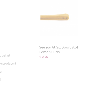
See You At Six Boordstof
Lemon Curry
roogkast
€ 2,25
nze producent
en.
d.