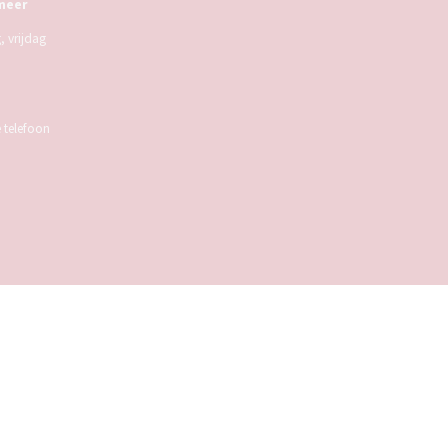
meer
 vrijdag
e telefoon