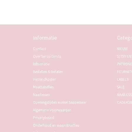
Informatie
Catego
Contact
NIEUW
Over Senza Limits
STOFFEN
Informatie
PATRON
Bestellen & betalen
FOURNIT
Verzendkosten
LABELS
Maattabellen
SALE
Naailessen
NAAILES
Openingstijden winkel Sappemeer
CADEAU
Algemene Voorwaarden
Privacybeleid
Onderhoud en wasinstructies