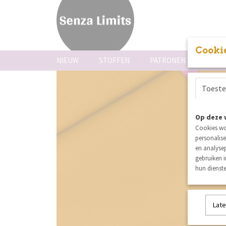
Cookie
NIEUW
STOFFEN
PATRONEN
FOUR
Toest
nieuw
Op deze 
Cookies wo
personalise
en analysep
gebruiken 
hun dienste
Late