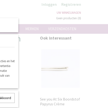
Inloggen
Registreren
UW WINKELWAGEN
Geen producten
(0)
ON
MERKEN
VERZENDKOSTEN
 Lemon
Ook interessant
ties en het
ertentie-
rmatie
ruik van
 akkoord
See you At Six Boordstof
Papyrus Crème