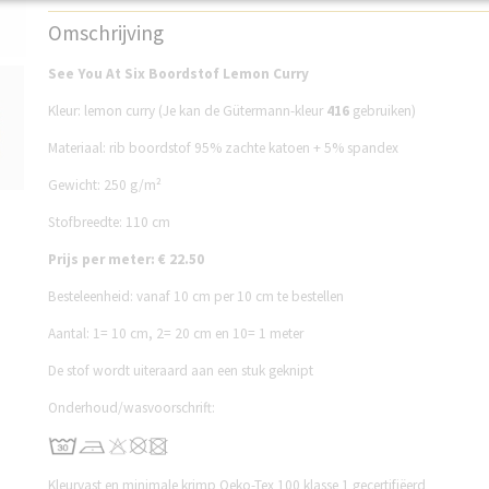
Productcode
SP33B038L
Omschrijving
See You At Six Boordstof Lemon Curry
Kleur: lemon curry (Je kan de Gütermann-kleur
416
gebruiken)
Materiaal: rib boordstof 95% zachte katoen + 5% spandex
Gewicht: 250 g/m²
Stofbreedte: 110 cm
Prijs per meter: € 22.50
Besteleenheid: vanaf 10 cm per 10 cm te bestellen
Aantal:
1= 10 cm, 2= 20 cm en 10= 1 meter
De stof wordt uiteraard aan een stuk geknipt
Onderhoud/wasvoorschrift:
Kleurvast en minimale krimp Oeko-Tex 100 klasse 1 gecertifiëerd