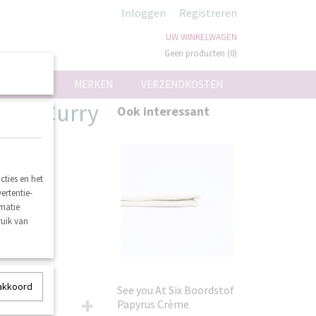
Inloggen
Registreren
UW WINKELWAGEN
Geen producten
(0)
ON
MERKEN
VERZENDKOSTEN
emon Curry
Ook interessant
ties en het
ertentie-
rmatie
ruik van
 akkoord
See you At Six Boordstof
Papyrus Crème