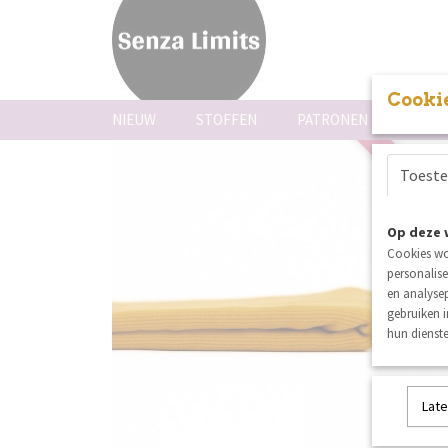
Cookie
NIEUW
STOFFEN
PATRONEN
FOUR
Toest
nieuw
Op deze 
Cookies wo
personalise
en analysep
gebruiken 
hun dienste
Late