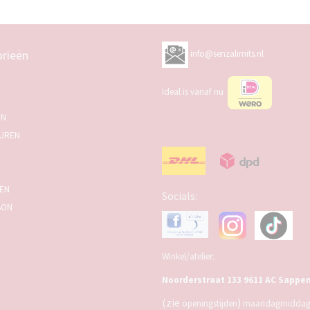
rieën
info@senzalimits.nl
Ideal is vanaf nu
EN
UREN
SEN
Socials:
BON
Winkel/atelier:
Noorderstraat 133 9611 AC Sappe
(zie
)
openingstijden
maandagmiddag,