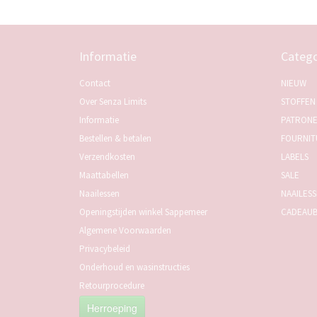
Informatie
Catego
Contact
NIEUW
Over Senza Limits
STOFFEN
Informatie
PATRON
Bestellen & betalen
FOURNIT
Verzendkosten
LABELS
Maattabellen
SALE
Naailessen
NAAILES
Openingstijden winkel Sappemeer
CADEAU
Algemene Voorwaarden
Privacybeleid
Onderhoud en wasinstructies
Retourprocedure
Herroeping