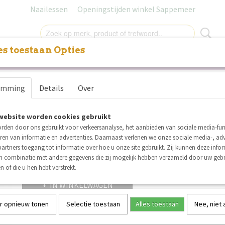
Naailessen
Openingstijden winkel Sappemeer
s toestaan Opties
NITUREN
LABELS
SALE
NAAILESSEN
CADEAUB
See You At Six Boordstof L
emming
Details
Over
€ 2,25
(inclusief btw 21%)
website worden cookies gebruikt
Op voorraad
✓
rden door ons gebruikt voor verkeersanalyse, het aanbieden van sociale media-func
Aantal
ren van informatie en advertenties. Daarnaast verlenen we onze sociale media-, adv
artners toegang tot informatie over hoe u onze site gebruikt. Zij kunnen deze info
in combinatie met andere gegevens die zij mogelijk hebben verzameld door uw geb
n of die u hen hebt verstrekt.
IN WINKELWAGEN
r opnieuw tonen
Selectie toestaan
Alles toestaan
Nee, niet
Specificaties