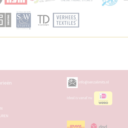
rieën
info@senzalimits.nl
Ideal is vanaf nu
EN
UREN