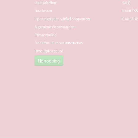
Maattabellen
SALE
Naailessen
NAAILES
Openingstijden winkel Sappemeer
CADEAU
Algemene Voorwaarden
Privacybeleid
Onderhoud en wasinstructies
Retourprocedure
Herroeping