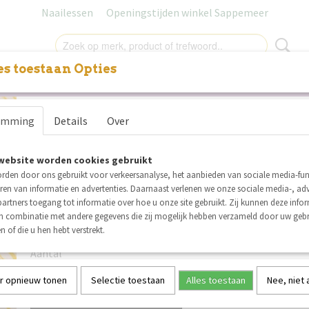
Naailessen
Openingstijden winkel Sappemeer
s toestaan Opties
NITUREN
LABELS
SALE
NAAILESSEN
CADEAUB
See You At Six Wiggly Vertic
emming
Details
Over
Katoen Canvas Gabardine Twi
Papyrus Crème
website worden cookies gebruikt
rden door ons gebruikt voor verkeersanalyse, het aanbieden van sociale media-func
ren van informatie en advertenties. Daarnaast verlenen we onze sociale media-, adv
€ 2,30
per stuk
artners toegang tot informatie over hoe u onze site gebruikt. Zij kunnen deze info
Minimum aantal is 3 voor
€ 6,90
(inclusief btw 21%)
in combinatie met andere gegevens die zij mogelijk hebben verzameld door uw geb
n of die u hen hebt verstrekt.
Op voorraad
✓
Aantal
r opnieuw tonen
Selectie toestaan
Alles toestaan
Nee, niet