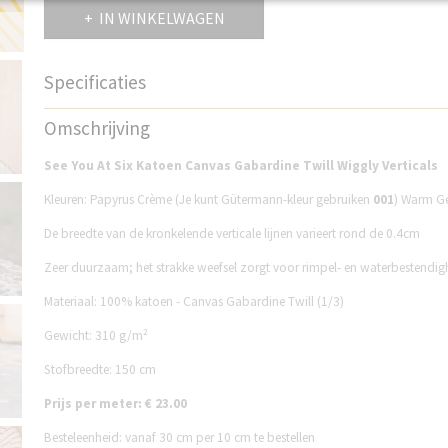
IN WINKELWAGEN
Specificaties
Productcode
SP33C232W
Omschrijving
See You At Six Katoen Canvas Gabardine Twill Wiggly Verticals
Kleuren: Papyrus Crème (Je kunt Gütermann-kleur gebruiken
001
) Warm Ge
De breedte van de kronkelende verticale lijnen varieert rond de 0.4cm
Zeer duurzaam; het strakke weefsel zorgt voor rimpel- en waterbestendig
Materiaal: 100% katoen - Canvas Gabardine Twill (1/3)
Gewicht: 310 g/m²
Stofbreedte: 150 cm
Prijs per meter: € 23.00
Besteleenheid: vanaf 30 cm per 10 cm te bestellen