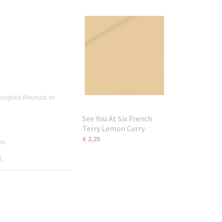
oogkast Kleurvast en
See You At Six French
Terry Lemon Curry
€ 2,25
en.
d.