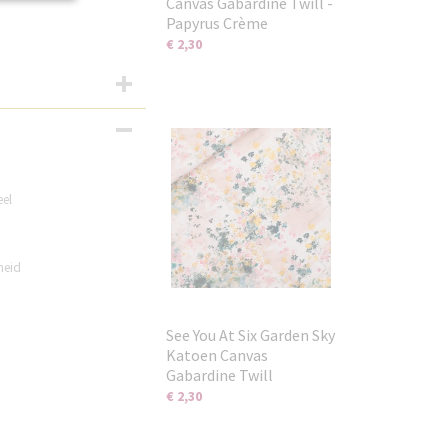
Canvas Gabardine Twill -
Papyrus Crème
€ 2,30
el
heid
See You At Six Garden Sky
Katoen Canvas
Gabardine Twill
€ 2,30