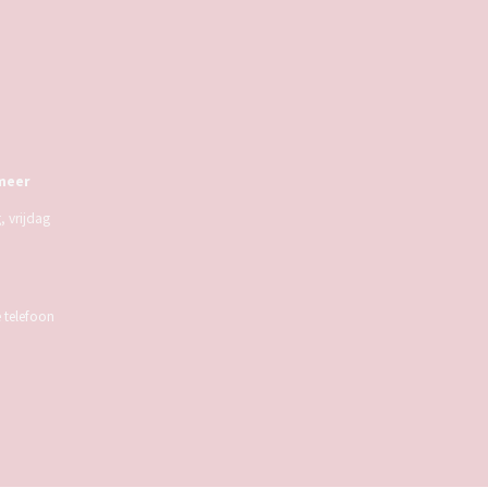
meer
 vrijdag
e telefoon