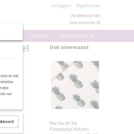
Inloggen
Registreren
UW WINKELWAGEN
Geen producten
(0)
ON
MERKEN
VERZENDKOSTEN
als Geel
Ook interessant
ll -
ties en het
ertentie-
rmatie
ruik van
 akkoord
See You At Six
Pineapples Katoen