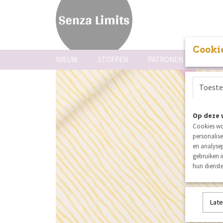
Cookie
NIEUW
STOFFEN
PATRONEN
FOUR
Toest
nieuw
Op deze 
Cookies wo
personalise
en analysep
gebruiken 
hun dienste
Late