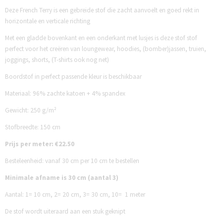
Deze French Terry is een gebreide stof die zacht aanvoelt en goed rekt in
horizontale en verticale richting
Met een gladde bovenkant en een onderkant met lusjes is deze stof stof
perfect voor het creëren van loungewear, hoodies, (bomber)jassen, truien,
joggings, shorts, (T-shirts ook nog net)
Boordstof in perfect passende kleur is beschikbaar
Materiaal: 96% zachte katoen + 4% spandex
Gewicht: 250 g/m²
Stofbreedte: 150 cm
Prijs per meter: €22.50
Besteleenheid: vanaf 30 cm per 10 cm te bestellen
Minimale afname is 30 cm (aantal 3)
Aantal:
1= 10 cm,
2= 20 cm,
3= 30 cm,
10= 1 meter
De stof wordt uiteraard aan een stuk geknipt