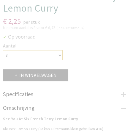
Lemon Curry
€ 2,25
per stuk
Minimum aantal is 3 voor
€ 6,75
(inclusief btw 21%)
Op voorraad
✓
Aantal
IN WINKELWAGEN
Specificaties
Productcode
Omschrijving
SP33F038L
See You At Six French Terry Lemon Curry
Kleuren: Lemon Curry (Je kan Gütermann-kleur gebruiken
416
)