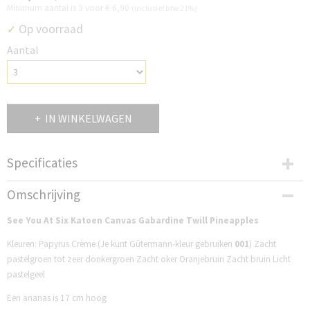
Minimum aantal is 3 voor
€ 6,90
(inclusief btw 21%)
Op voorraad
✓
Aantal
IN WINKELWAGEN
Specificaties
Productcode
Omschrijving
SP33C232P
See You At Six Katoen Canvas Gabardine Twill Pineapples
Kleuren: Papyrus Crème (Je kunt Gütermann-kleur gebruiken
001
) Zacht
pastelgroen tot zeer donkergroen Zacht oker Oranjebruin Zacht bruin Licht
pastelgeel
Een ananas is 17 cm hoog