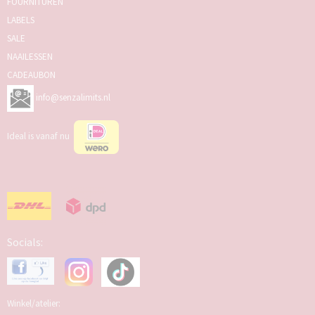
FOURNITUREN
LABELS
SALE
NAAILESSEN
CADEAUBON
info@senzalimits.nl
Ideal is vanaf nu
Socials:
Winkel/atelier: