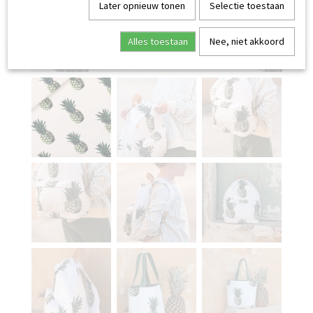
Later opnieuw tonen
Selectie toestaan
Alles toestaan
Nee, niet akkoord
CANVAS