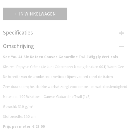
IN WINKELWAGEN
Specificaties
Productcode
Omschrijving
SP33C232W
See You At Six Katoen Canvas Gabardine Twill Wiggly Verticals
Kleuren: Papyrus Crème (Je kunt Gütermann-kleur gebruiken
001
) Warm Geel
De breedte van de kronkelende verticale lijnen varieert rond de 0.4cm
Zeer duurzaam; het strakke weefsel zorgt voor rimpel- en waterbestendigheid
Materiaal: 100% katoen - Canvas Gabardine Twill (1/3)
Gewicht: 310 g/m²
Stofbreedte: 150 cm
Prijs per meter: € 23.00