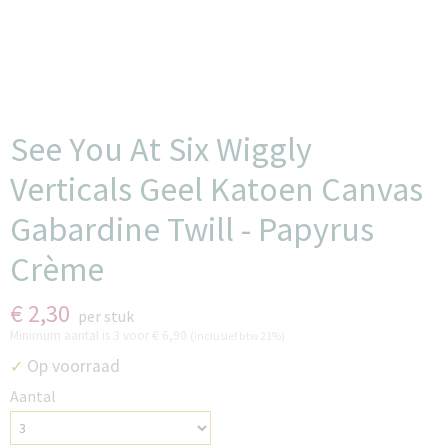
See You At Six Wiggly
Verticals Geel Katoen Canvas
Gabardine Twill - Papyrus
Crème
€ 2,30
per stuk
Minimum aantal is 3 voor
€ 6,90
(inclusief btw 21%)
Op voorraad
✓
Aantal