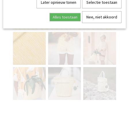
Later opnieuw tonen
Selectie toestaan
Alles toestaan
Nee, niet akkoord
CANVAS