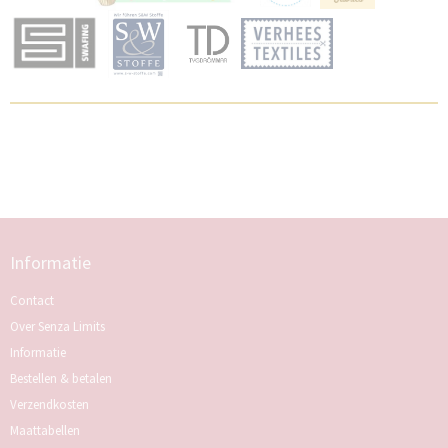
Informatie
Contact
Over Senza Limits
Informatie
Bestellen & betalen
Verzendkosten
Maattabellen