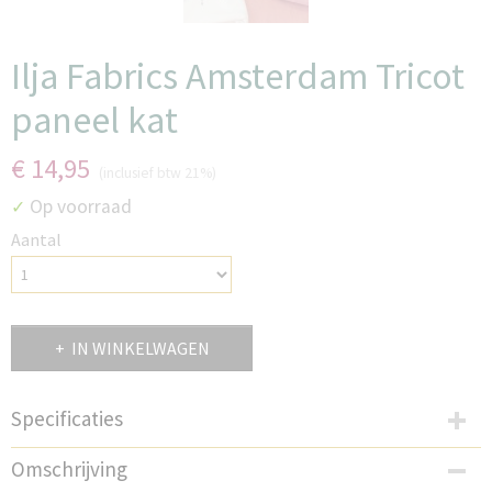
Ilja Fabrics Amsterdam Tricot
paneel kat
€ 14,95
(inclusief btw 21%)
Op voorraad
✓
Aantal
IN WINKELWAGEN
Specificaties
Productcode
Omschrijving
PS707TP