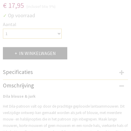
€ 17,95
(inclusief btw 9%)
Op voorraad
✓
Aantal
IN WINKELWAGEN
Specificaties
Productcode
Omschrijving
NDB7
Dila blouse & jurk
Het Dila-patroon valt op door de prachtige geplooide lantaarnmouwen. Dit
veelzijdige ontwerp kan gemaakt worden als jurk of blouse, met meerdere
mouw- en halslijnopties die in het patroon zijn inbegrepen. Maak lange
mouwen, korte mouwen of geen mouwen en een ronde hals, vierkante hals of