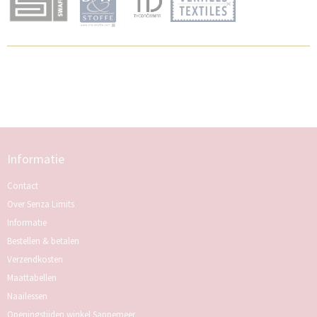
Informatie
Contact
Over Senza Limits
Informatie
Bestellen & betalen
Verzendkosten
Maattabellen
Naailessen
Openingstijden winkel Sappemeer