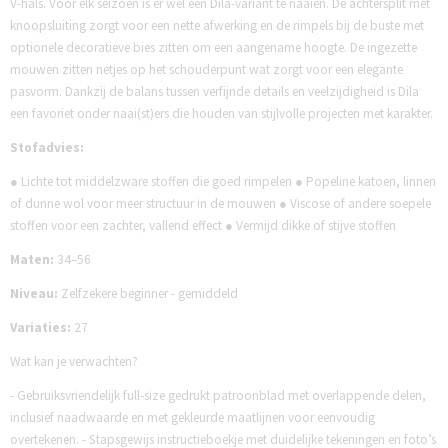
V-hals. Voor elk seizoen is er wel een Dila-variant te naaien. De achtersplit met
knoopsluiting zorgt voor een nette afwerking en de rimpels bij de buste met
optionele decoratieve bies zitten om een aangename hoogte. De ingezette
mouwen zitten netjes op het schouderpunt wat zorgt voor een elegante
pasvorm. Dankzij de balans tussen verfijnde details en veelzijdigheid is Dila
een favoriet onder naai(st)ers die houden van stijlvolle projecten met karakter.
Stofadvies:
● Lichte tot middelzware stoffen die goed rimpelen ● Popeline katoen, linnen
of dunne wol voor meer structuur in de mouwen ● Viscose of andere soepele
stoffen voor een zachter, vallend effect ● Vermijd dikke of stijve stoffen
Maten:
34–56
Niveau:
Zelfzekere beginner - gemiddeld
Variaties:
27
Wat kan je verwachten?
- Gebruiksvriendelijk full-size gedrukt patroonblad met overlappende delen,
inclusief naadwaarde en met gekleurde maatlijnen voor eenvoudig
overtekenen. - Stapsgewijs instructieboekje met duidelijke tekeningen en foto’s