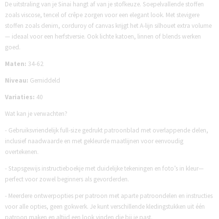
De uitstraling van je Sinai hangt af van je stofkeuze. Soepelvallende stoffen
zoals viscose, tencel of crêpe zorgen voor een elegant look. Met stevigere
stoffen zoals denim, corduroy of canvas krijgt het A-lijn silhouet extra volume
— ideaal voor een herfstversie. Ook lichte katoen, linnen of blends werken
goed.
Maten:
34-62
Niveau:
Gemiddeld
Variaties:
40
Wat kan je verwachten?
- Gebruiksvriendelijk full-size gedrukt patroonblad met overlappende delen,
inclusief naadwaarde en met gekleurde maatlijnen voor eenvoudig
overtekenen.
- Stapsgewijs instructieboekje met duidelijke tekeningen en foto’s in kleur—
perfect voor zowel beginners als gevorderden.
- Meerdere ontwerpopties per patroon met aparte patroondelen en instructies
voor alle opties, geen gokwerk. Je kunt verschillende kledingstukken uit één
patroon maken en altijd een look vinden die bij je past.