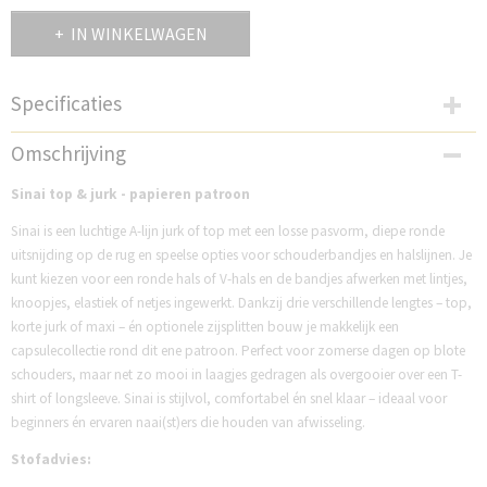
IN WINKELWAGEN
Specificaties
Productcode
Omschrijving
NST9
Sinai top & jurk - papieren patroon
Sinai is een luchtige A-lijn jurk of top met een losse pasvorm, diepe ronde
uitsnijding op de rug en speelse opties voor schouderbandjes en halslijnen. Je
kunt kiezen voor een ronde hals of V-hals en de bandjes afwerken met lintjes,
knoopjes, elastiek of netjes ingewerkt. Dankzij drie verschillende lengtes – top,
korte jurk of maxi – én optionele zijsplitten bouw je makkelijk een
capsulecollectie rond dit ene patroon. Perfect voor zomerse dagen op blote
schouders, maar net zo mooi in laagjes gedragen als overgooier over een T-
shirt of longsleeve. Sinai is stijlvol, comfortabel én snel klaar – ideaal voor
beginners én ervaren naai(st)ers die houden van afwisseling.
Stofadvies: