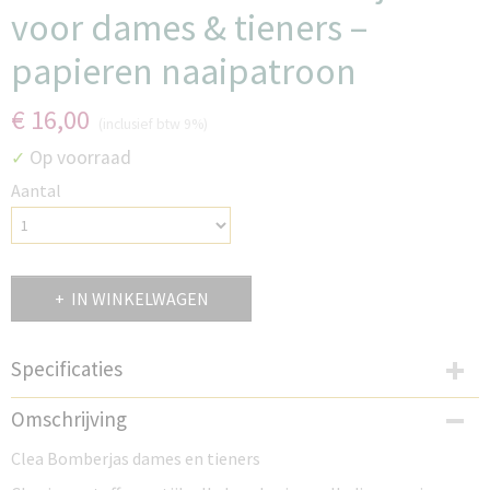
voor dames & tieners –
papieren naaipatroon
€ 16,00
(inclusief btw 9%)
Op voorraad
✓
Aantal
IN WINKELWAGEN
Specificaties
Productcode
Omschrijving
BC1B
Clea Bomberjas dames en tieners