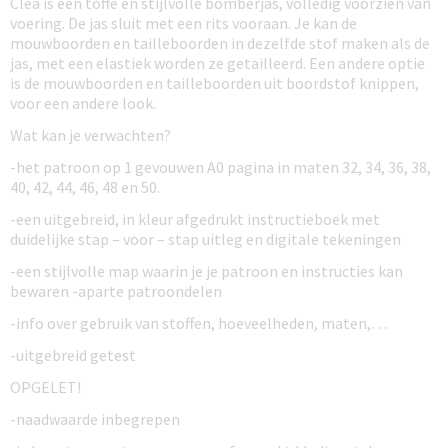
Clea is een toffe en stijlvolle bomberjas, volledig voorzien van
voering. De jas sluit met een rits vooraan. Je kan de
mouwboorden en tailleboorden in dezelfde stof maken als de
jas, met een elastiek worden ze getailleerd. Een andere optie
is de mouwboorden en tailleboorden uit boordstof knippen,
voor een andere look.
Wat kan je verwachten?
-het patroon op 1 gevouwen A0 pagina in maten 32, 34, 36, 38,
40, 42, 44, 46, 48 en 50.
-een uitgebreid, in kleur afgedrukt instructieboek met
duidelijke stap – voor – stap uitleg en digitale tekeningen
-een stijlvolle map waarin je je patroon en instructies kan
bewaren -aparte patroondelen
-info over gebruik van stoffen, hoeveelheden, maten,…
-uitgebreid getest
OPGELET!
-naadwaarde inbegrepen