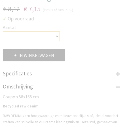
€ 8,12
€ 7,15
(inclusief btw 21%)
Op voorraad
✓
Aantal
IN WINKELWAGEN
Specificaties
Productcode
Omschrijving
PS050RDI
Coupon 58x165 cm
Productcode leverancier
97160-8050
Recycled raw denim
RAW DENIM is een hoogwaardige en milieuvriendelijke stof, ideaal voor het
creëren van stijlvolle en duurzame kledingstukken. Deze stof, gemaakt van