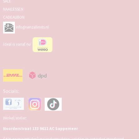
SALE
NAAILESSEN
CADEAUBON
info@senzalimits.nl
Ideal is vanaf nu
Socials:
Winkel/atelier:
Noorderstraat 133 9611 AC Sappemeer
(zie
)