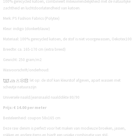
100% gerecycled katoen, combineert milieuvriendelijkheid met de natuurlijke
zachtheid en luchtdoorlatendheid van katoen.
Merk: PS Fashion Fabrics (Polytex)
Kleur: indigo (donkerblauw)
Materiaal: 100% gerecycled katoen, de stof is niet voorgewassen, Oekotex100
Breedte: ca. 165-170 cm (extra breed)
Gewicht: 250 gram/m2
Wasvoorschrift/onderhoud:
let op: de stof kan kleurstof afgeven, apart wassen met
scheutje natuurazijn
Universele naald/jeansnaald naalddikte 80/90
Prijs: € 14.00 per meter
Besteleenheid: coupon 58x165 cm
Deze raw denim is perfect voor het maken van modieuze broeken, jassen,
rokken en andere items en biedt een unieke combinatie van stijl,