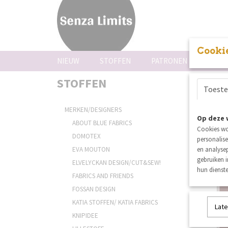
Cookie
NIEUW
STOFFEN
PATRONEN
FOUR
STOFFEN
Poly
Toest
Sortee
MERKEN/DESIGNERS
Op deze 
ABOUT BLUE FABRICS
Cookies wo
DOMOTEX
personalise
EVA MOUTON
en analysep
gebruiken 
ELVELYCKAN DESIGN/CUT&SEW!
hun dienste
FABRICS AND FRIENDS
FOSSAN DESIGN
KATIA STOFFEN/ KATIA FABRICS
Late
KNIPIDEE