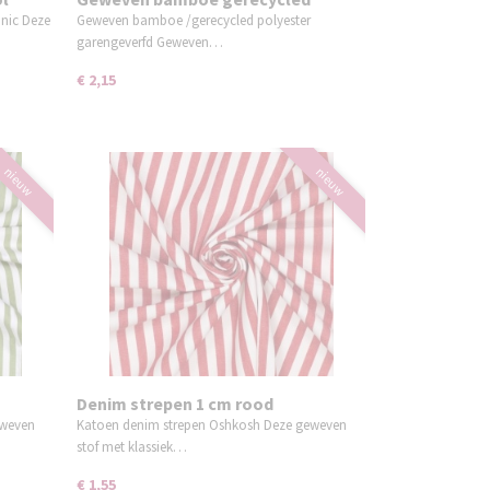
polyester petrol
nic Deze
Geweven bamboe /gerecycled polyester
garengeverfd Geweven…
€ 2,15
nieuw
nieuw
Denim strepen 1 cm rood
eweven
Katoen denim strepen Oshkosh Deze geweven
stof met klassiek…
€ 1,55