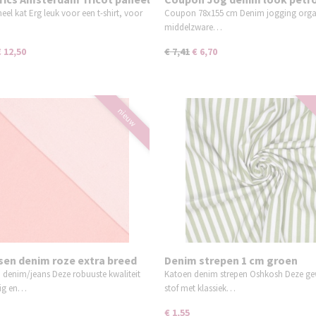
organic 78x155 cm
eel kat Erg leuk voor een t-shirt, voor
Coupon 78x155 cm Denim jogging orga
middelzware…
€ 12,50
€ 7,41
€ 6,70
nieuw
en denim roze extra breed
Denim strepen 1 cm groen
denim/jeans Deze robuuste kwaliteit
Katoen denim strepen Oshkosh Deze g
vig en…
stof met klassiek…
€ 1,55