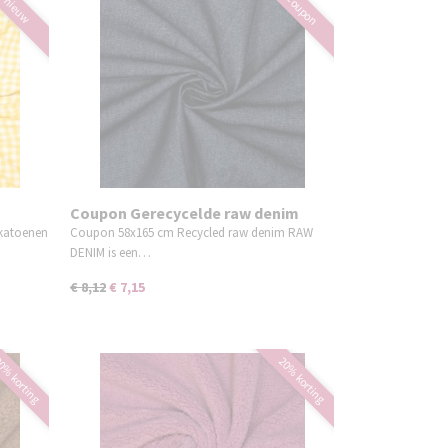
coupon
nieuw
Coupon Gerecycelde raw denim
indigo 58x165 cm
 katoenen
Coupon 58x165 cm Recycled raw denim RAW
DENIM is een…
€ 8,12
€ 7,15
0% korting
20% korting