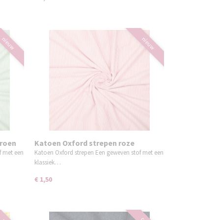
nieuw
nieuw
groen
Katoen Oxford strepen roze
f met een
Katoen Oxford strepen Een geweven stof met een
klassiek…
€ 1,50