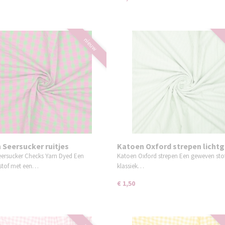
nieuw
 Seersucker ruitjes
Katoen Oxford strepen licht
ersucker Checks Yarn Dyed Een
Katoen Oxford strepen Een geweven sto
stof met een…
klassiek…
€ 1,50