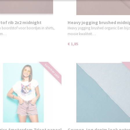
tof rib 2x2 midnight
Heavy jogging brushed midni
dy
burgundy organic
b boordstof voor boordjes in shirts,
Heavy jogging brushed organic Een bij
 en…
mooie kwaliteit…
€ 1,85
summer sale
brics Amsterdam Tricot paneel
Coupon Jog denim look petr