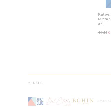
Katoen
Katoen po
die…
€ 0,99
€ 
MERKEN: