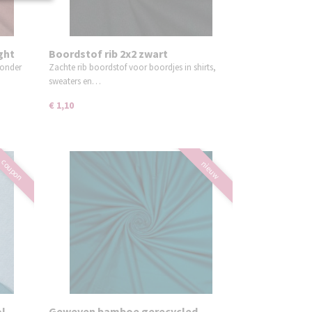
ght
Boordstof rib 2x2 zwart
zonder
Zachte rib boordstof voor boordjes in shirts,
sweaters en…
€ 1,10
coupon
nieuw
ol
Geweven bamboe gerecycled