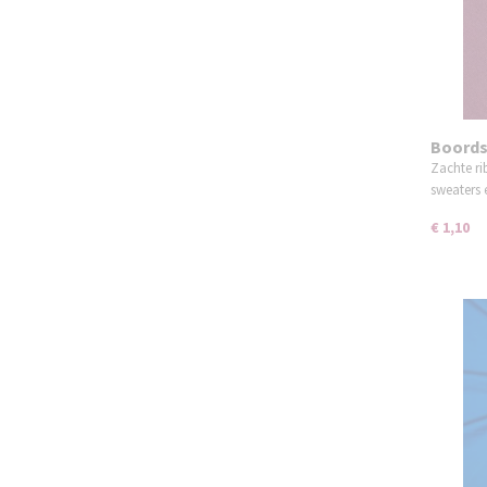
Boords
Zachte ri
sweaters
€ 1,10