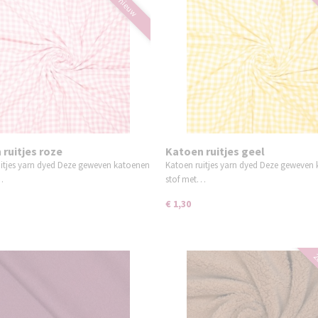
nieuw
ruitjes roze
Katoen ruitjes geel
itjes yarn dyed Deze geweven katoenen
Katoen ruitjes yarn dyed Deze geweven
…
stof met…
€ 1,30
2