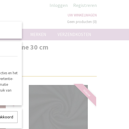
Inloggen
Registreren
UW WINKELWAGEN
Geen producten
(0)
ON
MERKEN
VERZENDKOSTEN
ale afname 30 cm
ties en het
ertentie-
rmatie
ruik van
nieuw
nieuw
 akkoord