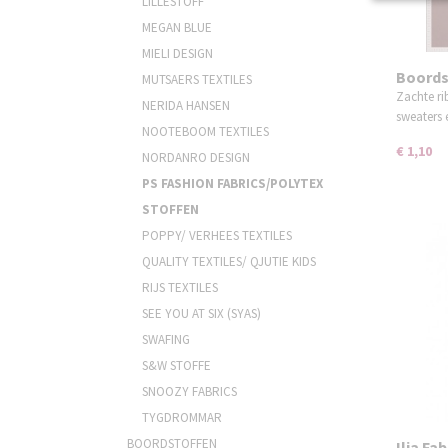
LILLESTOFF
MEGAN BLUE
MIELI DESIGN
Boords
MUTSAERS TEXTILES
burgun
Zachte ri
NERIDA HANSEN
sweaters
NOOTEBOOM TEXTILES
€ 1,10
NORDANRO DESIGN
PS FASHION FABRICS/POLYTEX
STOFFEN
POPPY/ VERHEES TEXTILES
QUALITY TEXTILES/ QJUTIE KIDS
RIJS TEXTILES
SEE YOU AT SIX (SYAS)
SWAFING
S&W STOFFE
SNOOZY FABRICS
TYGDROMMAR
BOORDSTOFFEN
Ilja Fa