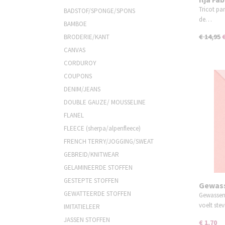
kat
Tricot pan
BADSTOF/SPONGE/SPONS
de…
BAMBOE
€ 14,95
BRODERIE/KANT
CANVAS
CORDUROY
COUPONS
DENIM/JEANS
DOUBLE GAUZE/ MOUSSELINE
FLANEL
FLEECE (sherpa/alpenfleece)
FRENCH TERRY/JOGGING/SWEAT
GEBREID/KNITWEAR
GELAMINEERDE STOFFEN
GESTEPTE STOFFEN
Gewass
GEWATTEERDE STOFFEN
Gewassen 
voelt ste
IMITATIELEER
JASSEN STOFFEN
€ 1,70