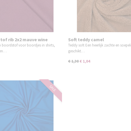
tof rib 2x2 mauve wine
Soft teddy camel
b boordstof voor boordjes in shirts,
Teddy soft Een heerlijk zachte en soepel
 en…
geschikt…
€ 1,30
€ 1,04
SALE