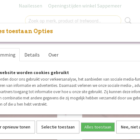
Naailessen
Openingstijden winkel Sappemeer
s toestaan Opties
NITUREN
LABELS
SALE
NAAILESSEN
CADEAUB
tex stoffen per 10 cm te bestellen, minim
emming
Details
Over
r op:
website worden cookies gebruikt
rden door ons gebruikt voor verkeersanalyse, het aanbieden van sociale media-func
ren van informatie en advertenties. Daarnaast verlenen we onze sociale media-, adv
artners toegang tot informatie over hoe u onze site gebruikt. Zij kunnen deze info
in combinatie met andere gegevens die zij mogelijk hebben verzameld door uw geb
nieuw
n of die u hen hebt verstrekt.
r opnieuw tonen
Selectie toestaan
Alles toestaan
Nee, niet