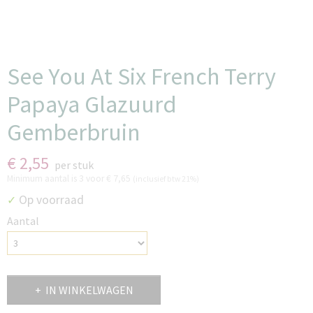
See You At Six French Terry
Papaya Glazuurd
Gemberbruin
€ 2,55
per stuk
Minimum aantal is 3 voor
€ 7,65
(inclusief btw 21%)
Op voorraad
✓
Aantal
IN WINKELWAGEN