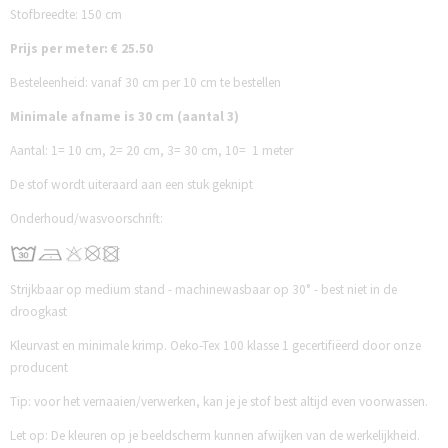
Stofbreedte: 150 cm
Prijs per meter: € 25.50
Besteleenheid: vanaf 30 cm per 10 cm te bestellen
Minimale afname is 30 cm (aantal 3)
Aantal:
1= 10 cm,
2= 20 cm,
3= 30 cm,
10= 1 meter
De stof wordt uiteraard aan een stuk geknipt
Onderhoud/wasvoorschrift:
Strijkbaar op medium stand - machinewasbaar op 30° - best niet in de
droogkast
Kleurvast en minimale krimp. Oeko-Tex 100 klasse 1 gecertifiëerd door onze
producent
Tip: voor het vernaaien/verwerken, kan je je stof best altijd even voorwassen.
Let op: De kleuren op je beeldscherm kunnen afwijken van de werkelijkheid.