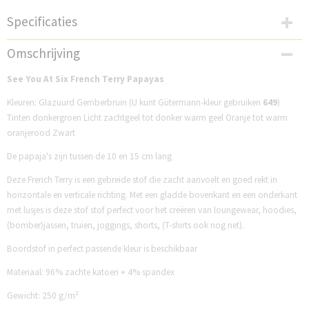
Specificaties
Productcode
Omschrijving
SP33F231P
See You At Six French Terry Papayas
Kleuren: Glazuurd Gemberbruin (U kunt Gütermann-kleur gebruiken
649
)
Tinten donkergroen Licht zachtgeel tot donker warm geel Oranje tot warm
oranjerood Zwart
De papaja's zijn tussen de 10 en 15 cm lang
Deze French Terry is een gebreide stof die zacht aanvoelt en goed rekt in
horizontale en verticale richting. Met een gladde bovenkant en een onderkant
met lusjes is deze stof stof perfect voor het creëren van loungewear, hoodies,
(bomber)jassen, truien, joggings, shorts, (T-shirts ook nog net).
Boordstof in perfect passende kleur is beschikbaar
Materiaal: 96% zachte katoen + 4% spandex
Gewicht: 250 g/m²