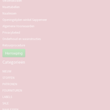
Verzendkosten
Maattabellen
Naailessen
Openingstijden winkel Sappemeer
Algemene Voorwaarden
Privacybeleid
Onderhoud en wasinstructies
Retourprocedure
Herroeping
Categorieën
NIEUW
STOFFEN
PATRONEN
FOURNITUREN
LABELS
SALE
NAAILESSEN