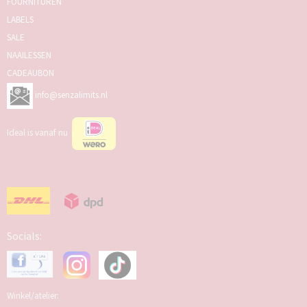
FOURNITUREN
LABELS
SALE
NAAILESSEN
CADEAUBON
info@senzalimits.nl
Ideal is vanaf nu
Socials:
Winkel/atelier: