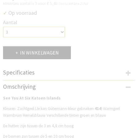
Minimum aantal is 3 voor
€ 5,40
(inclusief btw 21%)
Op voorraad
✓
Aantal
IN WINKELWAGEN
Specificaties
Productcode
Omschrijving
SP33K229I
See You At Six Katoen Islands
Kleuren: Zachtgeel (Je kan Gütermann-kleur gebruiken
414
) Warmgeel
Warmbruin Hemelsblauw Verschillende tinten groen en blauw
De hutten zijn tussen de 3 en 4,8 cm hoog
De bomen zijn tussen de 5 en 10 cm hoog