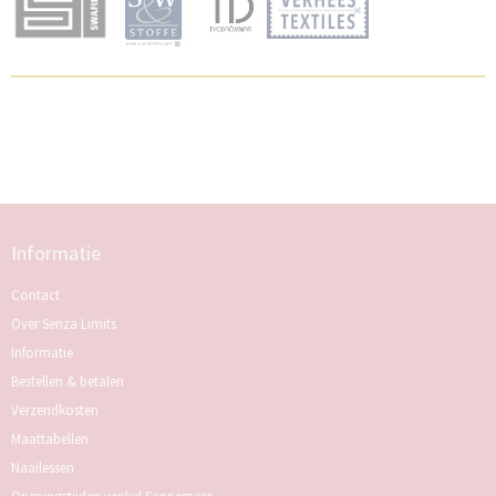
Informatie
Contact
Over Senza Limits
Informatie
Bestellen & betalen
Verzendkosten
Maattabellen
Naailessen