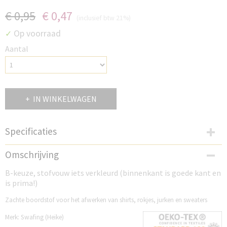
€ 0,95
€ 0,47
(inclusief btw 21%)
Op voorraad
✓
Aantal
IN WINKELWAGEN
Specificaties
Productcode
Omschrijving
SW266HE
B-keuze, stofvouw iets verkleurd (binnenkant is goede kant en
is prima!)
Zachte boordstof voor het afwerken van shirts, rokjes, jurken en sweaters
Merk: Swafing (Heike)