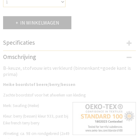
IN WINKELWAGEN
Specificaties
Productcode
Omschrijving
SH933B
B-keuze, stofvouw iets verkleurd (binnenkant=goede kant is
prima)
Heike boordstof beere/berry/bessen
Zachte boordstof voor het afwerken van kleding
Merk: Swafing (Heike)
Kleur: berry (bessen) kleur 933, past bij
Eike french terry berry
Afmeting: ca. 98 cm rondgebreid (2x49