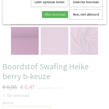
Later opnieuw tonen
Selectie toestaan
Alles toestaan
Nee, niet akkoord
lichte verkleuring stofvouw
Boordstof Swafing Heike
berry b-keuze
€ 0,95
€ 0,47
(inclusief btw 21%)
Op voorraad
✓
Aantal