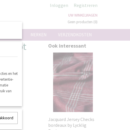
Inloggen
Registreren
UW WINKELWAGEN
Geen producten
(0)
ON
MERKEN
VERZENDKOSTEN
tricot
Ook interessant
m
ties en het
ertentie-
rmatie
ruik van
 akkoord
Jacquard Jersey Checks
bordeaux by Lycklig