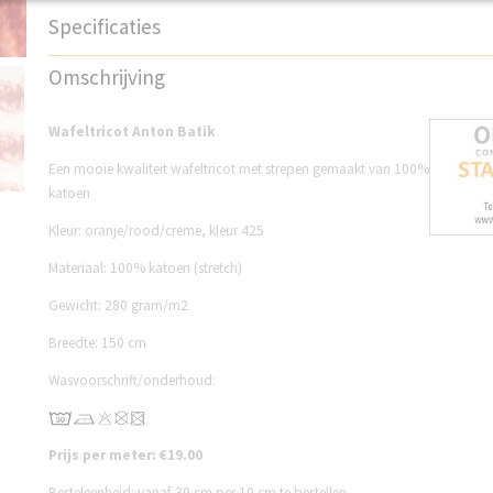
Specificaties
Productcode
S23W425A
Omschrijving
Wafeltricot Anton Batik
Een mooie kwaliteit wafeltricot met strepen gemaakt van 100%
katoen
Kleur: oranje/rood/creme, kleur 425
Materiaal: 100% katoen (stretch)
Gewicht: 280 gram/m2
Breedte: 150 cm
Wasvoorschrift/onderhoud:
Prijs per meter: €19.00
Besteleenheid: vanaf 30 cm per 10 cm te bestellen