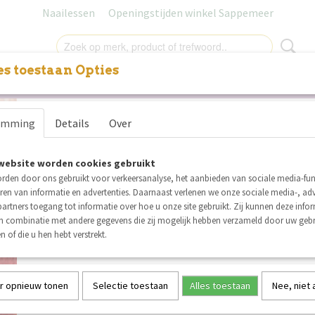
Naailessen
Openingstijden winkel Sappemeer
s toestaan Opties
NITUREN
LABELS
SALE
NAAILESSEN
CADEAUB
Coupon Swafing Anton wafel
emming
Details
Over
Batik oranje rood 77x150 c
website worden cookies gebruikt
€ 14,63
€ 7,30
(inclusief btw 21%)
rden door ons gebruikt voor verkeersanalyse, het aanbieden van sociale media-func
ren van informatie en advertenties. Daarnaast verlenen we onze sociale media-, adv
Op voorraad
✓
artners toegang tot informatie over hoe u onze site gebruikt. Zij kunnen deze info
Aantal
in combinatie met andere gegevens die zij mogelijk hebben verzameld door uw geb
n of die u hen hebt verstrekt.
r opnieuw tonen
Selectie toestaan
Alles toestaan
Nee, niet
IN WINKELWAGEN