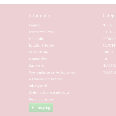
Informatie
Catego
Contact
NIEUW
Over Senza Limits
STOFFEN
Informatie
PATRON
Bestellen & betalen
FOURNIT
Verzendkosten
LABELS
Maattabellen
SALE
Naailessen
NAAILES
Openingstijden winkel Sappemeer
CADEAU
Algemene Voorwaarden
Privacybeleid
Onderhoud en wasinstructies
Retourprocedure
Herroeping