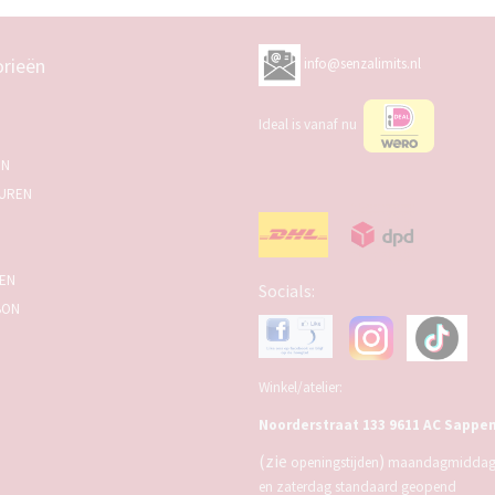
rieën
info@senzalimits.nl
Ideal is vanaf nu
EN
UREN
SEN
Socials:
BON
Winkel/atelier:
Noorderstraat 133 9611 AC Sappe
(zie
)
openingstijden
maandagmiddag,
en zaterdag standaard geopend