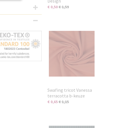
Design
€ 0,50
€ 1,59
Swafing tricot Vanessa
terracotta b-keuze
€ 0,65
€ 1,15