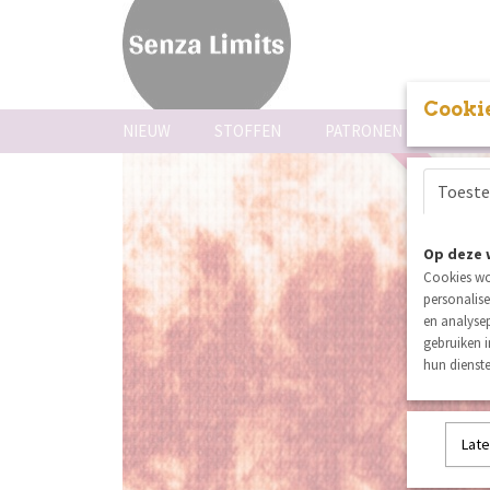
Cookie
NIEUW
STOFFEN
PATRONEN
FOUR
Toest
coupon
Op deze 
Cookies wo
personalise
en analysep
gebruiken 
hun dienste
Late