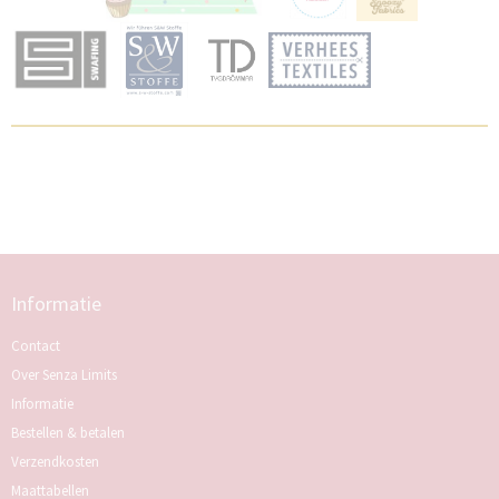
Informatie
Contact
Over Senza Limits
Informatie
Bestellen & betalen
Verzendkosten
Maattabellen