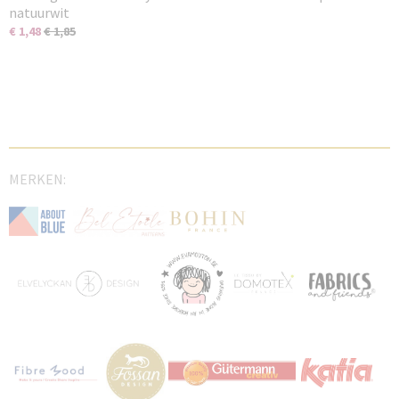
natuurwit
€ 1,48
€ 1,85
MERKEN: