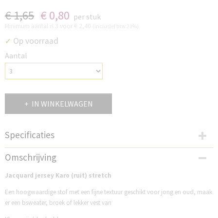
€ 1,65
€ 0,80
per stuk
Minimum aantal is 3 voor
€ 2,40
(inclusief btw 21%)
Op voorraad
✓
Aantal
IN WINKELWAGEN
Specificaties
Productcode
Omschrijving
SJ010WK
Jacquard jersey Karo (ruit) stretch
Een hoogwaardige stof met een fijne textuur geschikt voor jong en oud, maak
er een bsweater, broek of lekker vest van