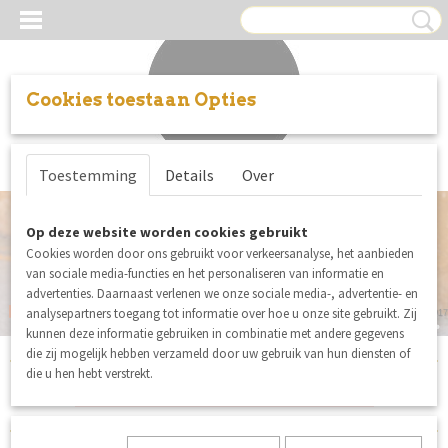
Cookies toestaan Opties
Inloggen
Registreren
UW WINKELWAGEN
Toestemming
Details
Over
Geen producten
(0)
Op deze website worden cookies gebruikt
Cookies worden door ons gebruikt voor verkeersanalyse, het aanbieden
van sociale media-functies en het personaliseren van informatie en
advertenties. Daarnaast verlenen we onze sociale media-, advertentie- en
Ruitjes en Ibizabandjes
analysepartners toegang tot informatie over hoe u onze site gebruikt. Zij
De mooiste stoffen en fournituren voor jouw naaiproject
See You At Six Playtime 33
Notches
SENZA LIMITS © 2017
SENZA LIMITS © 2017
SENZA LIMITS © 2017
KATIA FABRICS EQUINOX COLLECTIE
SENZA LIMITS © 2017
SENZA LIMITS © 2017
kunnen deze informatie gebruiken in combinatie met andere gegevens
die zij mogelijk hebben verzameld door uw gebruik van hun diensten of
die u hen hebt verstrekt.
Shop mooie stoffen in de
SUMMER SALE!