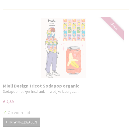
nieuw
Mieli Design tricot Sodapop organic
Sodapop - blikjes frisdrank in vrolijke kleurtjes…
€ 2,59
✓
Op voorraad
IN WINKELWAGEN