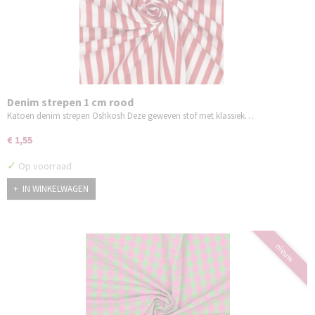
Denim strepen 1 cm rood
Katoen denim strepen Oshkosh Deze geweven stof met klassiek…
€ 1,55
✓
Op voorraad
IN WINKELWAGEN
nieuw