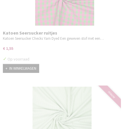
Katoen Seersucker ruitjes
Katoen Seersucker Checks Yarn Dyed Een geweven stof met een…
€ 1,55
✓
Op voorraad
IN WINKELWAGEN
nieuw