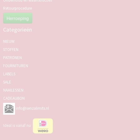
Onderhoud en wasinstructies
Retourprocedure
Herroeping
Categorieën
NIEUW
STOFFEN
PATRONEN
FOURNITUREN
LABELS
SALE
NAAILESSEN
CADEAUBON
info@senzalimits.nl
Ideal is vanaf nu