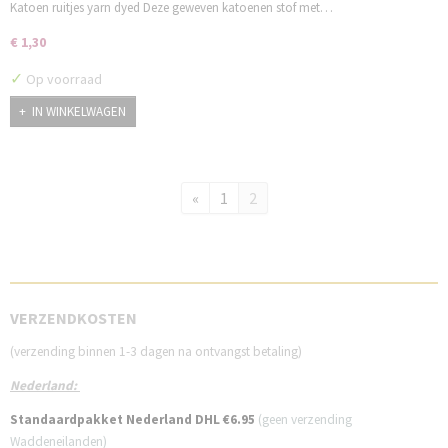
Katoen ruitjes yarn dyed Deze geweven katoenen stof met…
€ 1,30
✓
Op voorraad
IN WINKELWAGEN
«
1
2
VE
RZENDKOSTEN
(verzending binnen 1-3 dagen na ontvangst betaling)
Nederland:
Standaardpakket Nederland DHL €6.95
(geen verzending
Waddeneilanden)