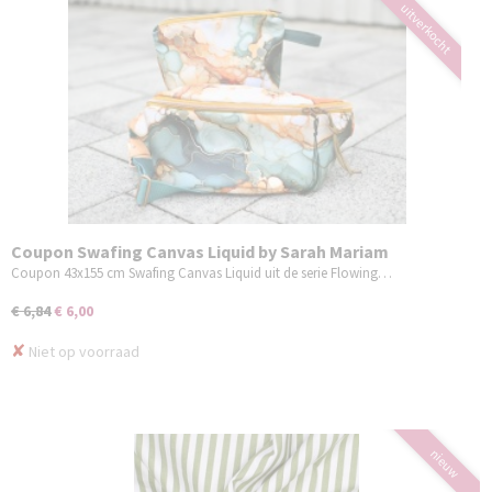
uitverkocht
Coupon Swafing Canvas Liquid by Sarah Mariam
oranjebruin/petrol 43x155 cm
Coupon 43x155 cm Swafing Canvas Liquid uit de serie Flowing…
€ 6,84
€ 6,00
✘
Niet op voorraad
nieuw