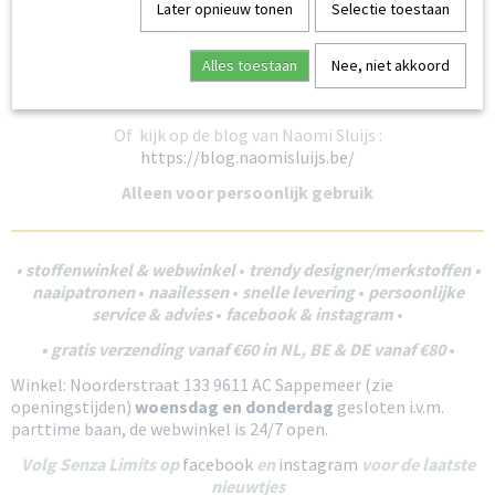
Later opnieuw tonen
Selectie toestaan
See You At Six Playtime 33 zomercollectie met leuke
extraatjes
Alles toestaan
Nee, niet akkoord
De gebruikte illustraties zijn te downloaden:
https://www.seeyouatsix.be/nl/t/Downloads
Of kijk op de blog van Naomi Sluijs :
https://blog.naomisluijs.be/
Alleen voor persoonlijk gebruik
• stoffenwinkel & webwinkel
•
trendy
designer/merkstoffen •
naaipatronen
•
naailessen
•
snelle levering
•
persoonlijke
service & advies
•
facebook &
instagram
•
• gratis verzending vanaf €60 in NL, BE & DE vanaf €80
•
Winkel: Noorderstraat 133 9611 AC Sappemeer (zie
openingstijden
)
woensdag en donderdag
gesloten i.v.m.
parttime baan, de webwinkel is 24/7 open.
Volg Senza Limits op
facebook
en
instagram
voor de laatste
nieuwtjes