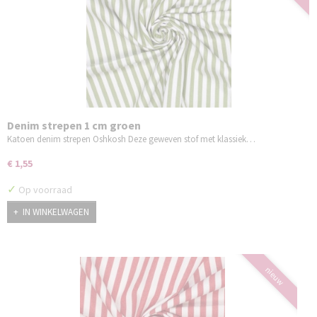
Denim strepen 1 cm groen
Katoen denim strepen Oshkosh Deze geweven stof met klassiek…
€ 1,55
✓
Op voorraad
IN WINKELWAGEN
nieuw