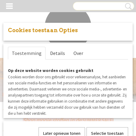
Cookies toestaan Opties
Inloggen
Registreren
UW WINKELWAGEN
Toestemming
Details
Over
Geen producten
(0)
Op deze website worden cookies gebruikt
Cookies worden door ons gebruikt voor verkeersanalyse, het aanbieden
van sociale media-functies en het personaliseren van informatie en
advertenties. Daarnaast verlenen we onze sociale media-, advertentie- en
Ruitjes en Ibizabandjes
analysepartners toegang tot informatie over hoe u onze site gebruikt. Zij
De mooiste stoffen en fournituren voor jouw naaiproject
See You At Six Playtime 33
Notches
SENZA LIMITS © 2017
SENZA LIMITS © 2017
SENZA LIMITS © 2017
KATIA FABRICS EQUINOX COLLECTIE
SENZA LIMITS © 2017
SENZA LIMITS © 2017
kunnen deze informatie gebruiken in combinatie met andere gegevens
die zij mogelijk hebben verzameld door uw gebruik van hun diensten of
die u hen hebt verstrekt.
Shop mooie stoffen in de
SUMMER SALE!
Later opnieuw tonen
Selectie toestaan