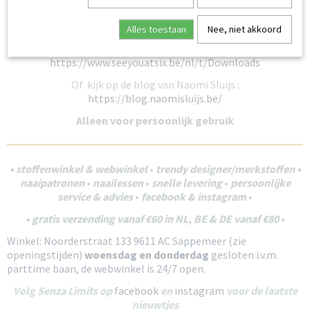
See You At Six Playtime 33 zomercollectie met leuke
extraatjes
Alles toestaan
Nee, niet akkoord
De gebruikte illustraties zijn te downloaden:
https://www.seeyouatsix.be/nl/t/Downloads
Of kijk op de blog van Naomi Sluijs :
https://blog.naomisluijs.be/
Alleen voor persoonlijk gebruik
• stoffenwinkel & webwinkel
•
trendy
designer/merkstoffen •
naaipatronen
•
naailessen
•
snelle levering
•
persoonlijke
service & advies
•
facebook &
instagram
•
• gratis verzending vanaf €60 in NL, BE & DE vanaf €80
•
Winkel: Noorderstraat 133 9611 AC Sappemeer (zie
openingstijden
)
woensdag en donderdag
gesloten i.v.m.
parttime baan, de webwinkel is 24/7 open.
Volg Senza Limits op
facebook
en
instagram
voor de laatste
nieuwtjes