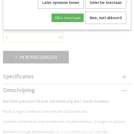
Later opnieuw tonen
Selectie toestaan
€ 0,20
(inclusief btw 21%)
Alles toestaan
Nee, niet akkoord
Op voorraad
✓
Aantal
IN WINKELWAGEN
Specificaties
Productcode
Omschrijving
FG30PZ
Metalen passant 30 mm zilverkleurig met ronde hoeken
Maak je eigen unieke tas met metalen tasfournituren.
Goed te combineren met tassenband, musketonhaken, D-ringen en gespen.
Breedte x hoogte (buitenmaat): ca. 37 x 14 mm. Ca. 2,7 mm dik.