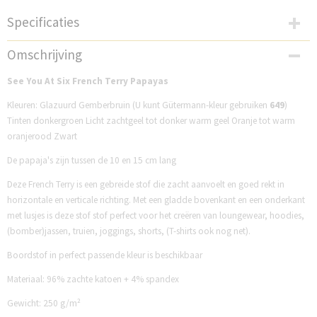
Specificaties
Productcode
Omschrijving
SP33F231P
See You At Six French Terry Papayas
Kleuren: Glazuurd Gemberbruin (U kunt Gütermann-kleur gebruiken
649
)
Tinten donkergroen Licht zachtgeel tot donker warm geel Oranje tot warm
oranjerood Zwart
De papaja's zijn tussen de 10 en 15 cm lang
Deze French Terry is een gebreide stof die zacht aanvoelt en goed rekt in
horizontale en verticale richting. Met een gladde bovenkant en een onderkant
met lusjes is deze stof stof perfect voor het creëren van loungewear, hoodies,
(bomber)jassen, truien, joggings, shorts, (T-shirts ook nog net).
Boordstof in perfect passende kleur is beschikbaar
Materiaal: 96% zachte katoen + 4% spandex
Gewicht: 250 g/m²