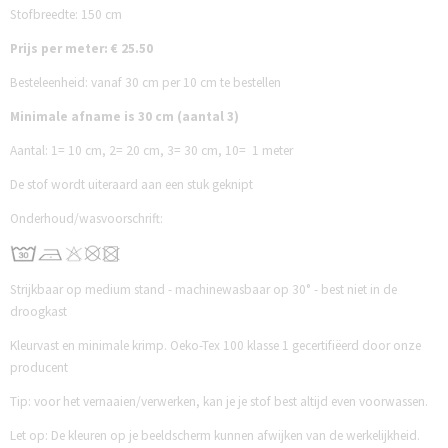
Stofbreedte: 150 cm
Prijs per meter: € 25.50
Besteleenheid: vanaf 30 cm per 10 cm te bestellen
Minimale afname is 30 cm (aantal 3)
Aantal:
1= 10 cm,
2= 20 cm,
3= 30 cm,
10= 1 meter
De stof wordt uiteraard aan een stuk geknipt
Onderhoud/wasvoorschrift:
Strijkbaar op medium stand - machinewasbaar op 30° - best niet in de
droogkast
Kleurvast en minimale krimp. Oeko-Tex 100 klasse 1 gecertifiëerd door onze
producent
Tip: voor het vernaaien/verwerken, kan je je stof best altijd even voorwassen.
Let op: De kleuren op je beeldscherm kunnen afwijken van de werkelijkheid.