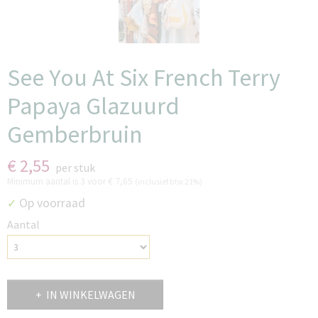
See You At Six French Terry
Papaya Glazuurd
Gemberbruin
€ 2,55
per stuk
Minimum aantal is 3 voor
€ 7,65
(inclusief btw 21%)
Op voorraad
✓
Aantal
IN WINKELWAGEN