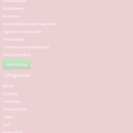
Verzendkosten
Maattabellen
Naailessen
Openingstijden winkel Sappemeer
Algemene Voorwaarden
Privacybeleid
Onderhoud en wasinstructies
Retourprocedure
Herroeping
Categorieën
NIEUW
STOFFEN
PATRONEN
FOURNITUREN
LABELS
SALE
NAAILESSEN