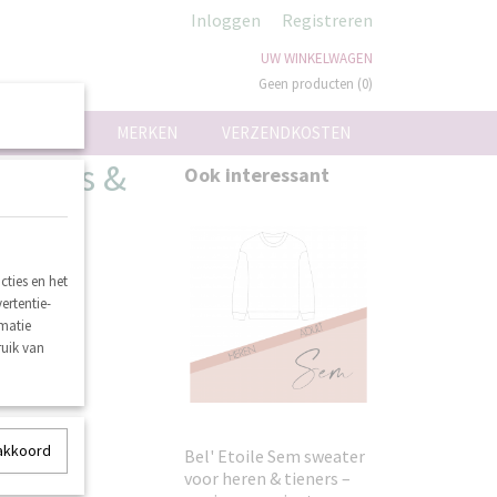
Inloggen
Registreren
UW WINKELWAGEN
Geen producten
(0)
ON
MERKEN
VERZENDKOSTEN
 dames &
Ook interessant
oon
ties en het
ertentie-
rmatie
ruik van
 akkoord
Bel' Etoile Sem sweater
voor heren & tieners –