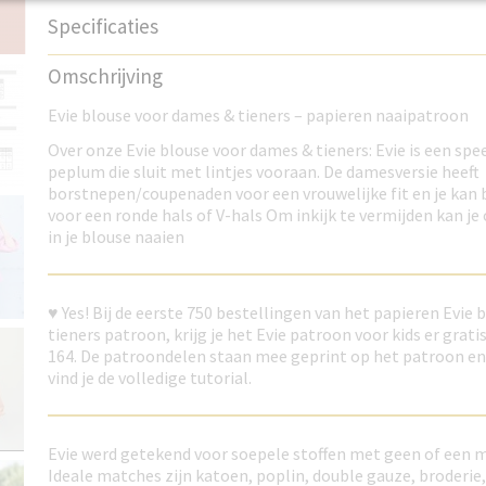
Specificaties
Productcode
B3EB
Omschrijving
Evie blouse voor dames & tieners – papieren naaipatroon
Over onze Evie blouse voor dames & tieners: Evie is een sp
peplum die sluit met lintjes vooraan. De damesversie heeft
borstnepen/coupenaden voor een vrouwelijke fit en je kan
voor een ronde hals of V-hals Om inkijk te vermijden kan je
in je blouse naaien
♥ Yes! Bij de eerste 750 bestellingen van het papieren Evie
tieners patroon, krijg je het Evie patroon voor kids er gratis
164. De patroondelen staan mee geprint op het patroon en 
vind je de volledige tutorial.
Evie werd getekend voor soepele stoffen met geen of een 
Ideale matches zijn katoen, poplin, double gauze, broderie,