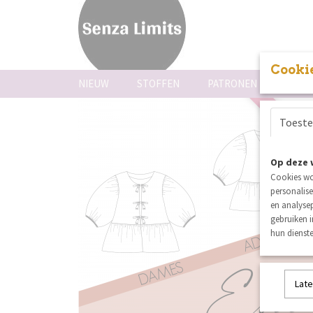
Cookie
NIEUW
STOFFEN
PATRONEN
FOUR
Toest
nieuw
Op deze 
Cookies wo
personalise
en analysep
gebruiken 
hun dienste
Late