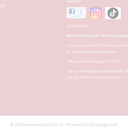
Socials:
BON
Winkel/atelier:
Noorderstraat 133 9611 AC Sappe
(zie
)
openingstijden
maandagmiddag,
en zaterdag standaard geopend
Alleen pinbetaling (geen contant)
Heb je een vraag stuur dan een mail, d
kan niet altijd worden opgenomen
© 2026 www.senzalimits.nl - Powered by Shoppagina.nl