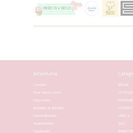
Informatie
Catego
Contact
NIEUW
Over Senza Limits
STOFFEN
Informatie
PATRON
Bestellen & betalen
FOURNIT
Verzendkosten
LABELS
Maattabellen
SALE
Naailessen
NAAILES