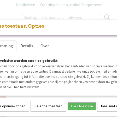
Naailessen
Openingstijden winkel Sappemeer
s toestaan Opties
NITUREN
LABELS
SALE
NAAILESSEN
CADEAUB
Bel' Etoile Evie blouse voor
emming
Details
Over
tieners – papieren naaipatr
website worden cookies gebruikt
€ 16,00
(inclusief btw 9%)
rden door ons gebruikt voor verkeersanalyse, het aanbieden van sociale media-func
ren van informatie en advertenties. Daarnaast verlenen we onze sociale media-, adv
Op voorraad
✓
artners toegang tot informatie over hoe u onze site gebruikt. Zij kunnen deze info
Aantal
in combinatie met andere gegevens die zij mogelijk hebben verzameld door uw geb
n of die u hen hebt verstrekt.
r opnieuw tonen
Selectie toestaan
Alles toestaan
Nee, niet
IN WINKELWAGEN