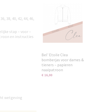
6, 38, 40, 42, 44, 46,
lijke stap – voor –
atroon en instructies
Bel' Etoile Clea
bomberjas voor dames &
tieners – papieren
naaipatroon
€ 16,00
ght wetgeving