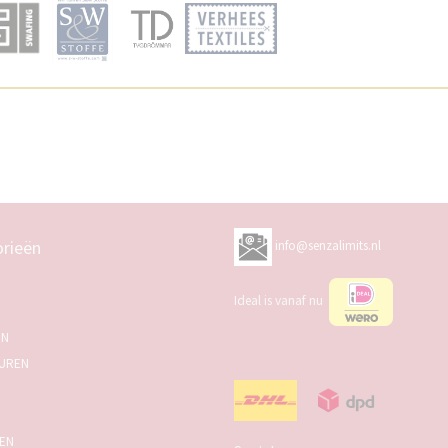
rieën
info@senzalimits.nl
Ideal is vanaf nu
EN
UREN
SEN