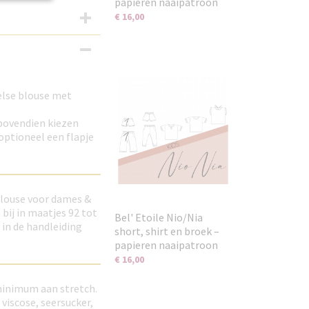
papieren naaipatroon
€ 16,00
eelse blouse met
 bovendien kiezen
 optioneel een flapje
 blouse voor dames &
 bij in maatjes 92 tot
Bel' Etoile Nio/Nia
in de handleiding
short, shirt en broek –
papieren naaipatroon
€ 16,00
minimum aan stretch.
 viscose, seersucker,