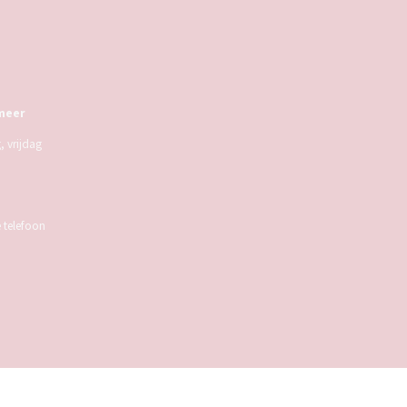
meer
 vrijdag
e telefoon