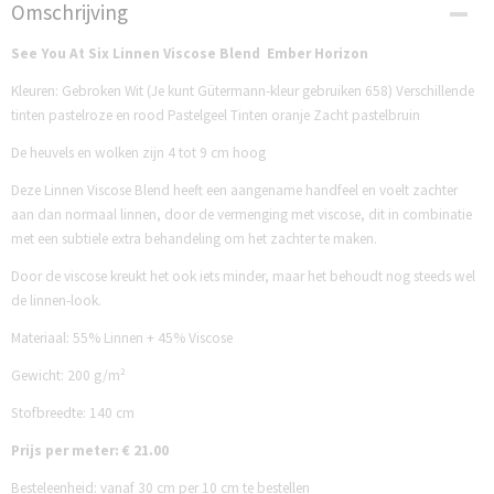
Productcode
Omschrijving
SP33LV227E
See You At Six Linnen Viscose Blend Ember Horizon
Kleuren: Gebroken Wit (Je kunt Gütermann-kleur gebruiken 658) Verschillende
tinten pastelroze en rood Pastelgeel Tinten oranje Zacht pastelbruin
De heuvels en wolken zijn 4 tot 9 cm hoog
Deze Linnen Viscose Blend heeft een aangename handfeel en voelt zachter
aan dan normaal linnen, door de vermenging met viscose, dit in combinatie
met een subtiele extra behandeling om het zachter te maken.
Door de viscose kreukt het ook iets minder, maar het behoudt nog steeds wel
de linnen-look.
Materiaal: 55% Linnen + 45% Viscose
Gewicht: 200 g/m²
Stofbreedte: 140 cm
Prijs per meter: € 21.00
Besteleenheid: vanaf 30 cm per 10 cm te bestellen