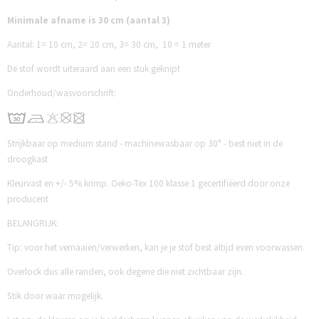
Minimale afname is 30 cm (aantal 3)
Aantal:
1= 10 cm,
2= 20 cm,
3= 30 cm,
10 = 1 meter
De stof wordt uiteraard aan een stuk geknipt
Onderhoud/wasvoorschrift:
Strijkbaar op medium stand - machinewasbaar op 30° - best niet in de
droogkast
Kleurvast en +/- 5% krimp. Oeko-Tex 100 klasse 1 gecertifiëerd door onze
producent
BELANGRIJK:
Tip: voor het vernaaien/verwerken, kan je je stof best altijd even voorwassen.
Overlock dus alle randen, o
ok degene die niet zichtbaar zijn.
Stik door waar mogelijk.