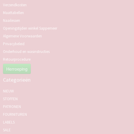
Verzendkosten
Maattabellen
Naailessen
Openingstijden winkel Sappemeer
Algemene Voorwaarden
Privacybeleid
Onderhoud en wasinstructies
Retourprocedure
Herroeping
Categorieën
NIEUW
STOFFEN
PATRONEN
FOURNITUREN
LABELS
SALE