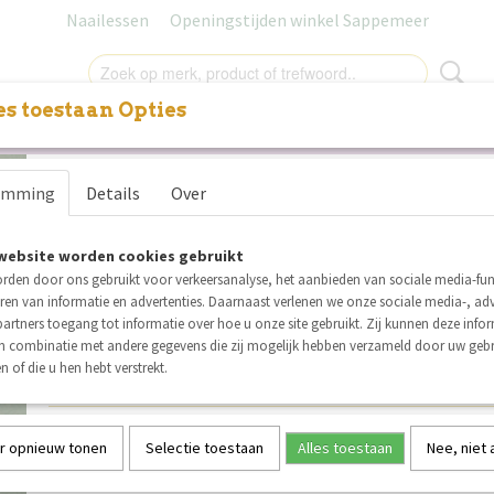
Naailessen
Openingstijden winkel Sappemeer
s toestaan Opties
NITUREN
LABELS
SALE
NAAILESSEN
CADEAUB
See You At Six Linnen Visco
t
emming
Details
Over
Groenere Weiden
website worden cookies gebruikt
€ 2,00
(inclusief btw 21%)
rden door ons gebruikt voor verkeersanalyse, het aanbieden van sociale media-func
ren van informatie en advertenties. Daarnaast verlenen we onze sociale media-, adv
Niet op voorraad
✘
artners toegang tot informatie over hoe u onze site gebruikt. Zij kunnen deze info
in combinatie met andere gegevens die zij mogelijk hebben verzameld door uw geb
n of die u hen hebt verstrekt.
Specificaties
Productcode
SP33LV233G
Omschrijving
r opnieuw tonen
Selectie toestaan
Alles toestaan
Nee, niet
See You At Six Linnen Viscose Blend Groenere Weiden