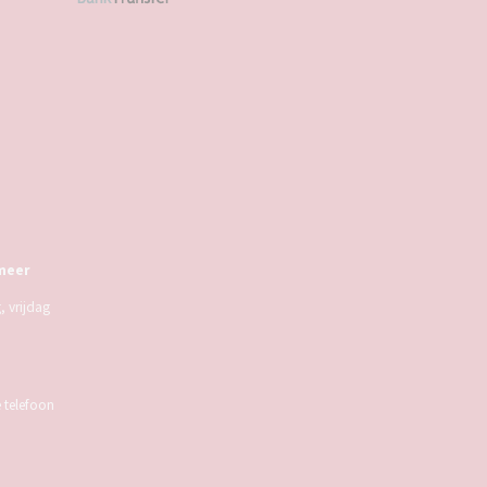
meer
 vrijdag
e telefoon