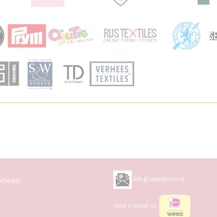
rieën
info@senzalimits.nl
Ideal is vanaf nu