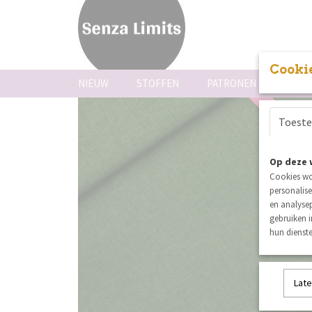
Cookie
NIEUW
STOFFEN
PATRONEN
FOUR
uitverkoch
Toest
Op deze 
Cookies wo
personalise
en analysep
gebruiken 
hun dienste
Late