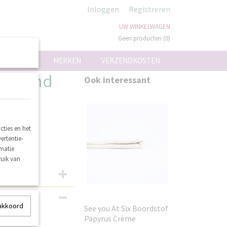
Inloggen
Registreren
UW WINKELWAGEN
Geen producten
(0)
ON
MERKEN
VERZENDKOSTEN
se Blend
Ook interessant
ties en het
ertentie-
rmatie
ruik van
 akkoord
See you At Six Boordstof
Papyrus Crème