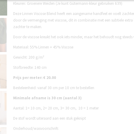
Kleuren: Groenere Weiden (Je kunt Gütermann-kleur gebruiken 639)
Deze Linnen Viscose Blend heeft een aangename handfeel en voelt zachte
door de vermenging met viscose, dit in combinatie met een subtiele extr
zachter te maken.
Door de viscose kreukt het ook iets minder, maar het behoudt nog steeds 
Materiaal: 55% Linnen + 45% Viscose
Gewicht: 200 g/m²
Stofbreedte: 140 cm
Prijs per meter: € 20.00
Besteleenheid: vanaf 30 cm per 10 cm te bestellen
Minimale afname is 30 cm (aantal 3)
Aantal:
1= 10 cm,
2= 20 cm,
3= 30 cm,
10 = 1 meter
De stof wordt uiteraard aan een stuk geknipt
Onderhoud/wasvoorschrift: