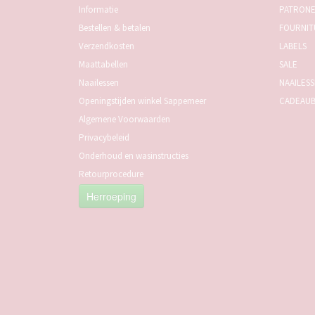
Informatie
PATRON
Bestellen & betalen
FOURNIT
Verzendkosten
LABELS
Maattabellen
SALE
Naailessen
NAAILES
Openingstijden winkel Sappemeer
CADEAU
Algemene Voorwaarden
Privacybeleid
Onderhoud en wasinstructies
Retourprocedure
Herroeping