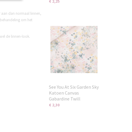
€ 2,25
r aan dan normaal linnen,
a behandeling om het
wel de linnen-look.
See You At Six Garden Sky
Katoen Canvas
Gabardine Twill
€ 2,30