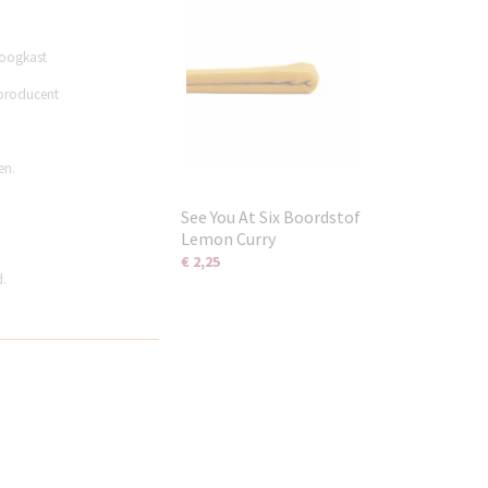
roogkast
 producent
en.
See You At Six Boordstof
Lemon Curry
€ 2,25
d.