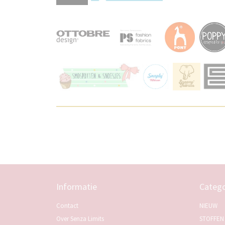
Informatie
Catego
Contact
NIEUW
Over Senza Limits
STOFFEN