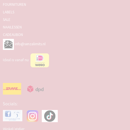
FOURNITUREN
LABELS
SALE
NAAILESSEN
CADEAUBON
info@senzalimits.nl
Ideal is vanaf nu
Socials:
Winkel/atelier: