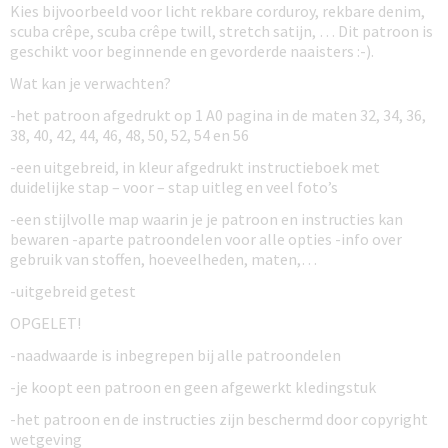
Kies bijvoorbeeld voor licht rekbare corduroy, rekbare denim,
scuba crêpe, scuba crêpe twill, stretch satijn, … Dit patroon is
geschikt voor beginnende en gevorderde naaisters :-).
Wat kan je verwachten?
-het patroon afgedrukt op 1 A0 pagina in de maten 32, 34, 36,
38, 40, 42, 44, 46, 48, 50, 52, 54 en 56
-een uitgebreid, in kleur afgedrukt instructieboek met
duidelijke stap – voor – stap uitleg en veel foto’s
-een stijlvolle map waarin je je patroon en instructies kan
bewaren -aparte patroondelen voor alle opties -info over
gebruik van stoffen, hoeveelheden, maten,…
-uitgebreid getest
OPGELET!
-naadwaarde is inbegrepen bij alle patroondelen
-je koopt een patroon en geen afgewerkt kledingstuk
-het patroon en de instructies zijn beschermd door copyright
wetgeving