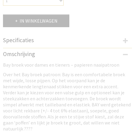
IN WINKELWAGEN
Specificaties
Productcode
Omschrijving
B5BB
Bay broek voor dames en tieners – papieren naaipatroon
Over het Bay broek patroon: Bay is een comfortabele broek
met wijde, losse pijpen. Op het voorpand kan je de
kenmerkende lengtenaad stikken voor een extra accent.
Verder kan je kiezen voor een valse gulp en optioneel kan je
steekzakken en achterzakken toevoegen. De broek wordt
simpel afwerkt met tailleband en elastiek. BAY werd getekend
voor licht rekbare (+/- 4 tot 6% elastaan), soepele, goed
doorvallende stoffen. Als je een te stijve stof kiest, zal deze
gaan ‘poffen’ en lijkt je broek te groot, dat willen we niet
natuurlijk ????