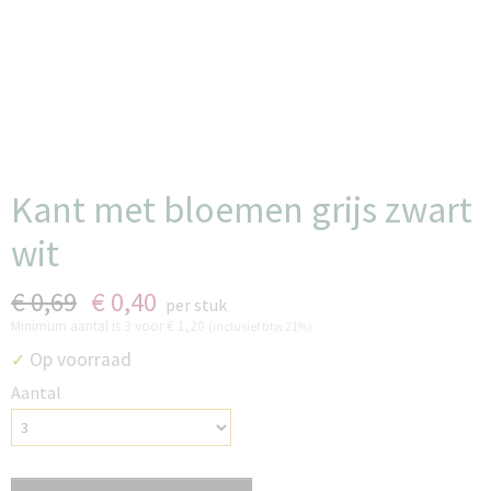
Kant met bloemen grijs zwart
wit
€ 0,69
€ 0,40
per stuk
Minimum aantal is 3 voor
€ 1,20
(inclusief btw 21%)
Op voorraad
✓
Aantal