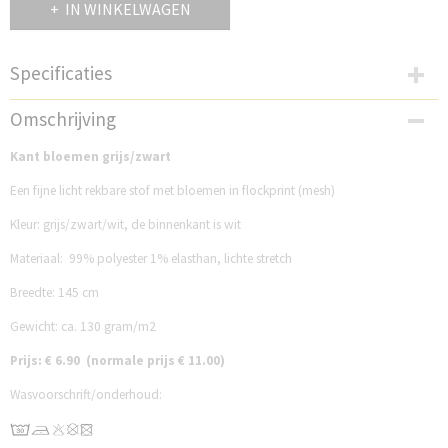
IN WINKELWAGEN
Specificaties
Productcode
Omschrijving
QT003KP
Kant bloemen grijs/zwart
Een fijne licht rekbare stof met bloemen in flockprint (mesh)
Kleur: grijs/zwart/wit, de binnenkant is wit
Materiaal: 99% polyester 1% elasthan, lichte stretch
Breedte: 145 cm
Gewicht: ca. 130 gram/m2
Prijs: € 6.90 (normale prijs € 11.00)
Wasvoorschrift/onderhoud: