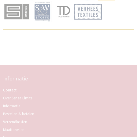
Informatie
Contact
Over Senza Limits
Informatie
Bestellen & betalen
Verzendkosten
Maattabellen