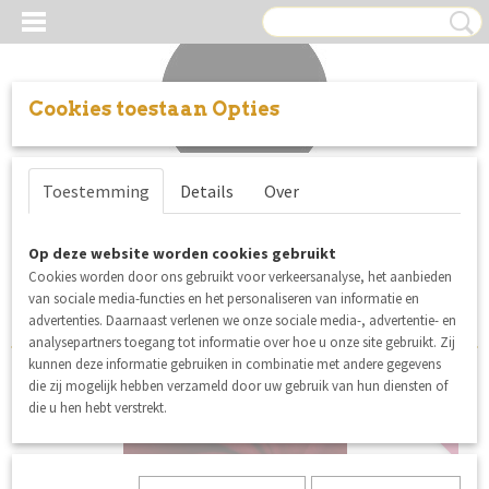
Cookies toestaan Opties
Inloggen
Registreren
UW WINKELWAGEN
Toestemming
Details
Over
Geen producten
(0)
Sorteer op:
Op deze website worden cookies gebruikt
Cookies worden door ons gebruikt voor verkeersanalyse, het aanbieden
1
2
»
van sociale media-functies en het personaliseren van informatie en
advertenties. Daarnaast verlenen we onze sociale media-, advertentie- en
analysepartners toegang tot informatie over hoe u onze site gebruikt. Zij
kunnen deze informatie gebruiken in combinatie met andere gegevens
die zij mogelijk hebben verzameld door uw gebruik van hun diensten of
nieuw
die u hen hebt verstrekt.