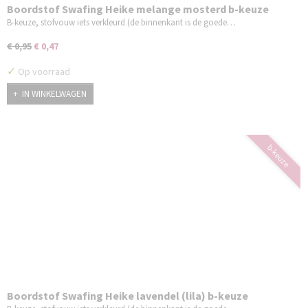
Boordstof Swafing Heike melange mosterd b-keuze
B-keuze, stofvouw iets verkleurd (de binnenkant is de goede…
€ 0,95
€ 0,47
✓
Op voorraad
IN WINKELWAGEN
b-keuze
Boordstof Swafing Heike lavendel (lila) b-keuze