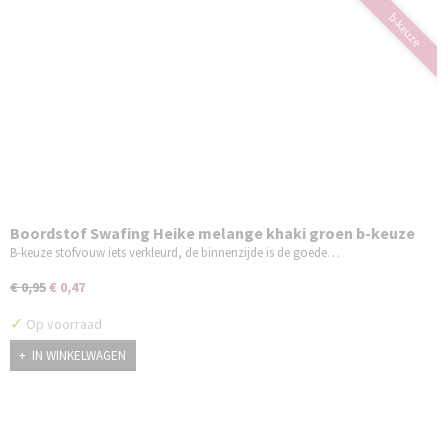
b-keuze
Boordstof Swafing Heike melange khaki groen b-keuze
B-keuze stofvouw iets verkleurd, de binnenzijde is de goede…
€ 0,95
€ 0,47
✓
Op voorraad
IN WINKELWAGEN