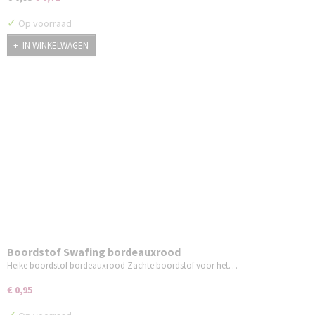
✓
Op voorraad
IN WINKELWAGEN
Boordstof Swafing bordeauxrood
Heike boordstof bordeauxrood Zachte boordstof voor het…
€ 0,95