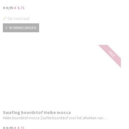
€ 0,95
€ 0,71
✓
Op voorraad
IN WINKELWAGEN
SALE
Swafing boordstof Heike mocca
Heike boordstof mocca Zachte boordstof voor het afwerken van…
€ 0,95
€ 0,71