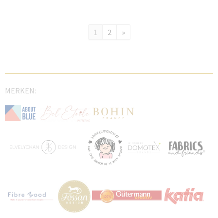
1
2
»
MERKEN: