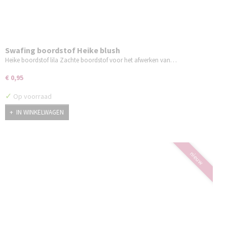
Swafing boordstof Heike blush
Heike boordstof lila Zachte boordstof voor het afwerken van…
€ 0,95
✓
Op voorraad
IN WINKELWAGEN
nieuw