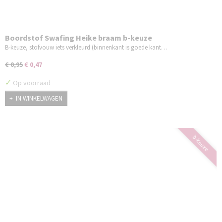
Boordstof Swafing Heike braam b-keuze
B-keuze, stofvouw iets verkleurd (binnenkant is goede kant…
€ 0,95
€ 0,47
✓
Op voorraad
IN WINKELWAGEN
b-keuze