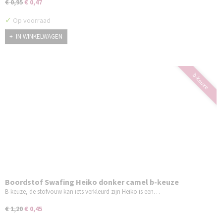
€ 0,95
€ 0,47
✓
Op voorraad
IN WINKELWAGEN
b-keuze
Boordstof Swafing Heiko donker camel b-keuze
B-keuze, de stofvouw kan iets verkleurd zijn Heiko is een…
€ 1,20
€ 0,45