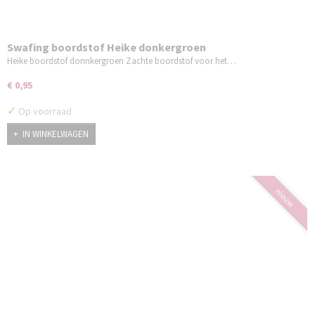
Swafing boordstof Heike donkergroen
Heike boordstof donnkergroen Zachte boordstof voor het…
€ 0,95
✓
Op voorraad
IN WINKELWAGEN
nieuw