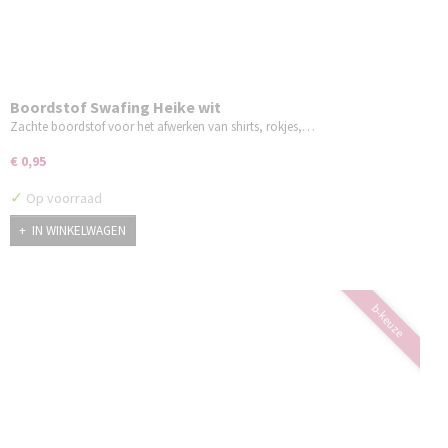
Boordstof Swafing Heike wit
Zachte boordstof voor het afwerken van shirts, rokjes,…
€ 0,95
✓
Op voorraad
IN WINKELWAGEN
b-keuze