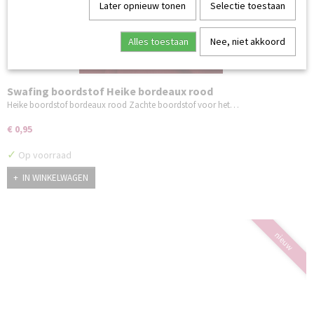
Later opnieuw tonen
Selectie toestaan
Alles toestaan
Nee, niet akkoord
Swafing boordstof Heike bordeaux rood
Heike boordstof bordeaux rood Zachte boordstof voor het…
€ 0,95
✓
Op voorraad
IN WINKELWAGEN
nieuw