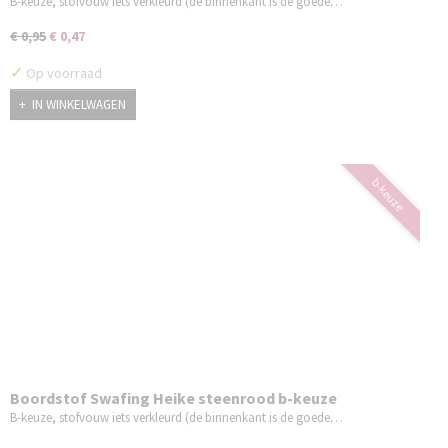
B-keuze, stofvouw iets verkleurd (de binnenkant is de goede…
€ 0,95
€ 0,47
✓
Op voorraad
IN WINKELWAGEN
b-keuze
Boordstof Swafing Heike steenrood b-keuze
B-keuze, stofvouw iets verkleurd (de binnenkant is de goede…