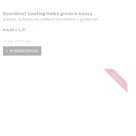
Boordstof Swafing Heike groen b-keuze
B-keuze, stofvouw iets verkleurd (binnenkant is goede kant…
€ 0,95
€ 0,47
✓
Op voorraad
IN WINKELWAGEN
b-keuze